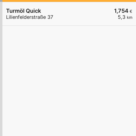
Turmöl Quick
1,754
€
Lilienfelderstraße 37
5,3
km