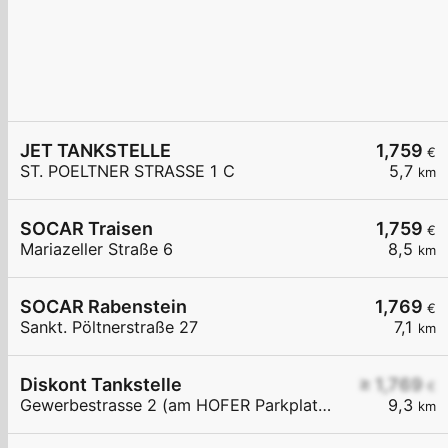
JET TANKSTELLE
1,759
€
ST. POELTNER STRASSE 1 C
5,7
km
SOCAR Traisen
1,759
€
Mariazeller Straße 6
8,5
km
SOCAR Rabenstein
1,769
€
Sankt. Pöltnerstraße 27
7,1
km
Diskont Tankstelle
≥ 1,769
€
Gewerbestrasse 2 (am HOFER Parkplatz)
9,3
km