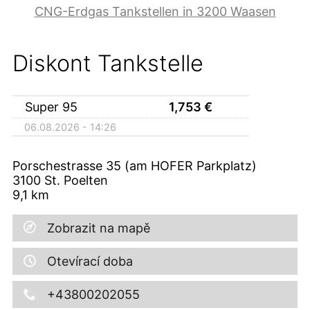
CNG-Erdgas Tankstellen in 3200 Waasen
Diskont Tankstelle
Super 95
1,753
€
06.08.2026 - 14:26
Porschestrasse 35 (am HOFER Parkplatz)
3100
St. Poelten
9,1
km
Zobrazit na mapě
Otevírací doba
+43800202055