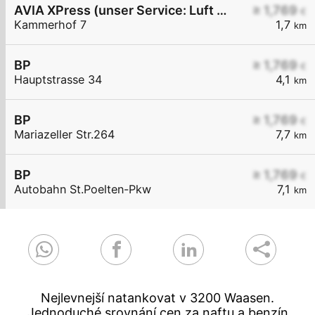
AVIA XPress (unser Service: Luft und Wasser)
≥ 1,769
€
Kammerhof 7
1,7
km
BP
≥ 1,769
€
Hauptstrasse 34
4,1
km
BP
≥ 1,769
€
Mariazeller Str.264
7,7
km
BP
≥ 1,769
€
Autobahn St.Poelten-Pkw
7,1
km
Nejlevnejší natankovat v 3200 Waasen.
Jednoduché srovnání cen za naftu a benzín