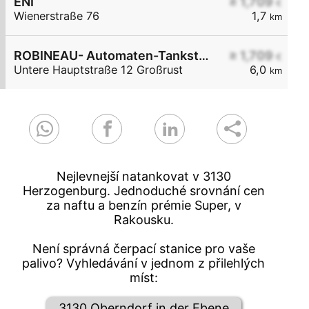
ENI
≥ 1,709
€
Wienerstraße 76
1,7
km
ROBINEAU- Automaten-Tankstelle
≥ 1,709
€
Untere Hauptstraße 12 Großrust
6,0
km
Nejlevnejší natankovat v 3130
Herzogenburg. Jednoduché srovnání cen
za naftu a benzín prémie Super, v
Rakousku.
Není správná čerpací stanice pro vaše
palivo? Vyhledávání v jednom z přilehlých
míst:
3130 Oberndorf in der Ebene