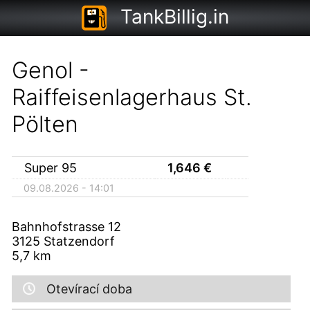
TankBillig.in
Genol -
Raiffeisenlagerhaus St.
Pölten
Super 95
1,646
€
09.08.2026 - 14:01
Bahnhofstrasse 12
3125
Statzendorf
5,7
km
Otevírací doba