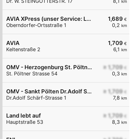
Dr. W. STEINGÖTTERSTR. 17
8,1
km
AVIA XPress (unser Service: Luft und Wasser)
1,689
€
Oberndorfer-Ortsstraße 1
0,2
km
AVIA
1,709
€
Keltenstraße 2
6,1
km
OMV - Herzogenburg St. Pöltner Straße 54
≥ 1,709
€
St. Pöltner Strasse 54
0,3
km
OMV - Sankt Pölten Dr.Adolf Schärf-Straße 1
≥ 1,709
€
Dr.Adolf Schärf-Strasse 1
7,8
km
Land lebt auf
≥ 1,709
€
Hauptstraße 53
8,3
km