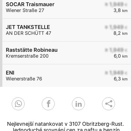
SOCAR Traismauer
≥ 1,949
€
Wiener Straße 27
3,8
km
JET TANKSTELLE
≥ 1,949
€
AN DER SCHÜTT 47
8,2
km
Raststätte Robineau
≥ 1,949
€
Kremserstraße 200
6,0
km
ENI
≥ 1,949
€
Wienerstraße 76
6,3
km
Nejlevnejší natankovat v 3107 Obritzberg-Rust.
Jednoduché srovnání cen za naftu a benzín