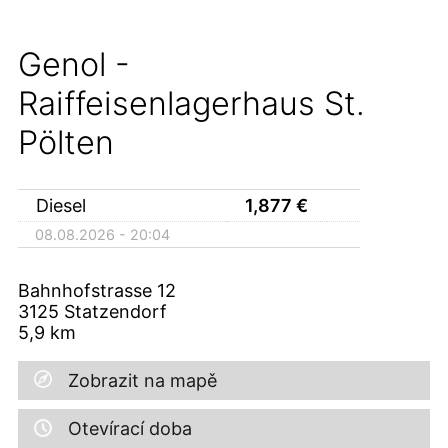
Genol -
Raiffeisenlagerhaus St.
Pölten
Diesel
1,877
€
08.08.2026 - 20:04
Bahnhofstrasse 12
3125
Statzendorf
5,9
km
Zobrazit na mapě
Otevírací doba