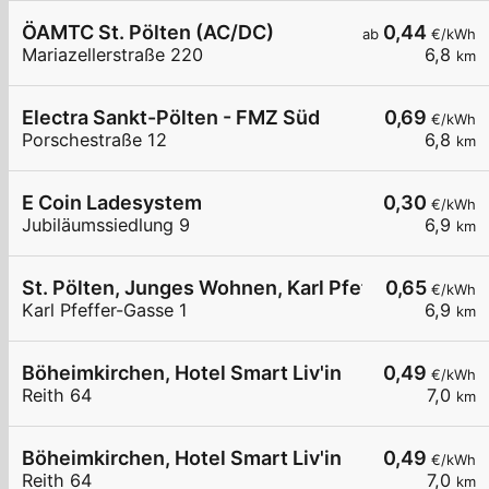
ÖAMTC St. Pölten (AC/DC)
0,44
ab
€/kWh
Mariazellerstraße 220
6,8
km
Electra Sankt-Pölten - FMZ Süd
0,69
€/kWh
Porschestraße 12
6,8
km
E Coin Ladesystem
0,30
€/kWh
Jubiläumssiedlung 9
6,9
km
St. Pölten, Junges Wohnen, Karl Pfeffer G.
0,65
€/kWh
Karl Pfeffer-Gasse 1
6,9
km
Böheimkirchen, Hotel Smart Liv'in
0,49
€/kWh
Reith 64
7,0
km
Böheimkirchen, Hotel Smart Liv'in
0,49
€/kWh
Reith 64
7,0
km