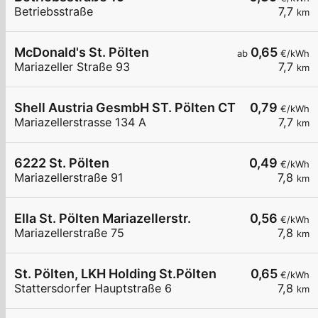
Betriebsstraße
7,7
km
McDonald's St. Pölten
0,65
ab
€/kWh
Mariazeller Straße 93
7,7
km
Shell Austria GesmbH ST. Pölten CTX
0,79
€/kWh
Mariazellerstrasse 134 A
7,7
km
6222 St. Pölten
0,49
€/kWh
Mariazellerstraße 91
7,8
km
Ella St. Pölten Mariazellerstr.
0,56
€/kWh
Mariazellerstraße 75
7,8
km
St. Pölten, LKH Holding St.Pölten
0,65
€/kWh
Stattersdorfer Hauptstraße 6
7,8
km