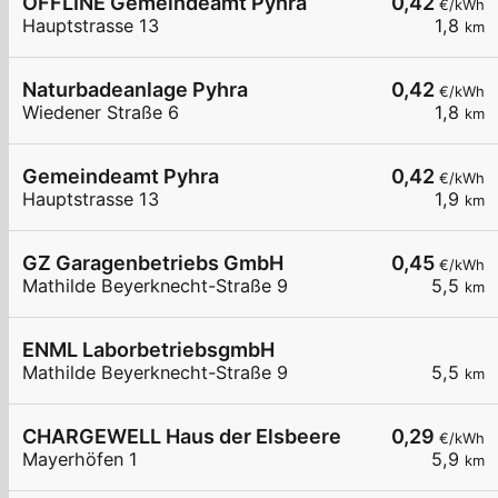
OFFLINE Gemeindeamt Pyhra
0,42
€/kWh
Hauptstrasse 13
1,8
km
Naturbadeanlage Pyhra
0,42
€/kWh
Wiedener Straße 6
1,8
km
Gemeindeamt Pyhra
0,42
€/kWh
Hauptstrasse 13
1,9
km
GZ Garagenbetriebs GmbH
0,45
€/kWh
Mathilde Beyerknecht-Straße 9
5,5
km
ENML LaborbetriebsgmbH
Mathilde Beyerknecht-Straße 9
5,5
km
CHARGEWELL Haus der Elsbeere
0,29
€/kWh
Mayerhöfen 1
5,9
km