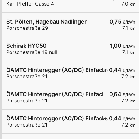
Karl Pfeffer-Gasse 4
7,0
km
St. Pölten, Hagebau Nadlinger
0,75
€/kWh
Porschestraße 29
7,1
km
Schirak HYC50
1,00
€/kWh
Porschestraße 19 null
7,1
km
ÖAMTC Hinteregger (AC/DC) Einfach-Schnell-Lad
0,44
ab
€/kWh
Porschestraße 21
7,2
km
ÖAMTC Hinteregger (AC/DC) Einfach-Schnell-Lad
0,64
€/kWh
Porschestraße 21
7,2
km
ÖAMTC Hinteregger (AC/DC) Einfach-Schnell-Lad
0,44
ab
€/kWh
Porschestraße 21
7,2
km