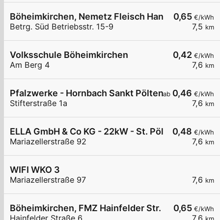
Böheimkirchen, Nemetz Fleisch HandelsgesmbH
0,65
€/kWh
Betrg. Süd Betriebsstr. 15-9
7,5
km
Volksschule Böheimkirchen
0,42
€/kWh
Am Berg 4
7,6
km
Pfalzwerke - Hornbach Sankt Pölten
0,46
ab
€/kWh
Stifterstraße 1a
7,6
km
ELLA GmbH & Co KG - 22kW - St. Pölten - WKNÖ 
0,48
€/kWh
Mariazellerstraße 92
7,6
km
WIFI WKO 3
Mariazellerstraße 97
7,6
km
Böheimkirchen, FMZ Hainfelder Str.
0,65
€/kWh
Hainfelder Straße 6
7,6
km