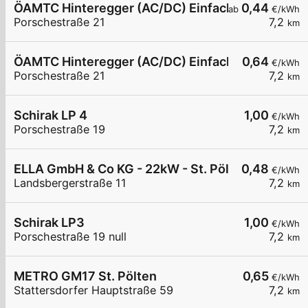
ÖAMTC Hinteregger (AC/DC) Einfach-Schnell-Lad
0,44
ab
€/kWh
Porschestraße 21
7,2
km
ÖAMTC Hinteregger (AC/DC) Einfach-Schnell-Lad
0,64
€/kWh
Porschestraße 21
7,2
km
Schirak LP 4
1,00
€/kWh
Porschestraße 19
7,2
km
ELLA GmbH & Co KG - 22kW - St. Pölten WKNÖ - 
0,48
€/kWh
Landsbergerstraße 11
7,2
km
Schirak LP3
1,00
€/kWh
Porschestraße 19 null
7,2
km
METRO GM17 St. Pölten
0,65
€/kWh
Stattersdorfer Hauptstraße 59
7,2
km