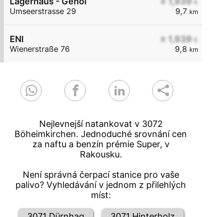
Lagerhaus - Genol
≥ 1,939
€
Umseerstrasse 29
9,7
km
ENI
≥ 1,939
€
Wienerstraße 76
9,8
km
Nejlevnejší natankovat v 3072
Böheimkirchen. Jednoduché srovnání cen
za naftu a benzín prémie Super, v
Rakousku.
Není správná čerpací stanice pro vaše
palivo? Vyhledávání v jednom z přilehlých
míst:
3071 Dürnhag
3071 Hinterholz