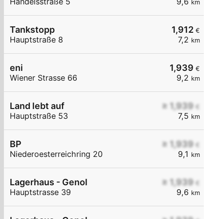
Handelsstraße 5
9,6
km
Tankstopp
1,912
€
Hauptstraße 8
7,2
km
eni
1,939
€
Wiener Strasse 66
9,2
km
Land lebt auf
≥ 1,939
€
Hauptstraße 53
7,5
km
BP
≥ 1,939
€
Niederoesterreichring 20
9,1
km
Lagerhaus - Genol
≥ 1,939
€
Hauptstrasse 39
9,6
km