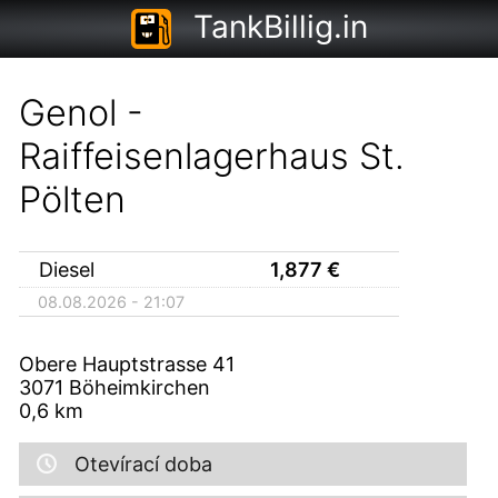
TankBillig.in
Genol -
Raiffeisenlagerhaus St.
Pölten
Diesel
1,877
€
08.08.2026 - 21:07
Obere Hauptstrasse 41
3071
Böheimkirchen
0,6
km
Otevírací doba