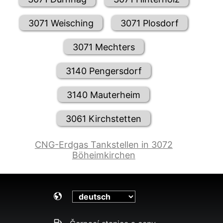
3071 Weisching
3071 Plosdorf
3071 Mechters
3140 Pengersdorf
3140 Mauterheim
3061 Kirchstetten
CNG-Erdgas Tankstellen in 3072
Böheimkirchen