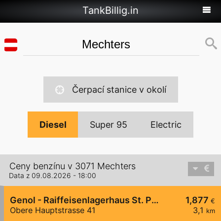
TankBillig.in
Čerpací stanice v okolí
Diesel
Super 95
Electric
Ceny benzínu v 3071 Mechters
Data z 09.08.2026 - 18:00
Genol - Raiffeisenlagerhaus St. Pölten
1,877
€
Obere Hauptstrasse 41
3,1
km