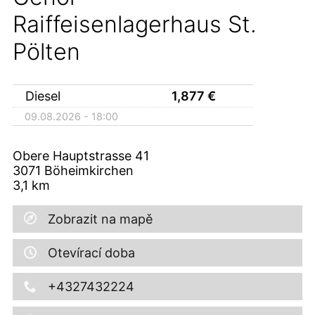
Raiffeisenlagerhaus St.
Pölten
Diesel
1,877
€
09.08.2026 - 18:00
Obere Hauptstrasse 41
3071
Böheimkirchen
3,1
km
Zobrazit na mapě
Otevírací doba
+4327432224