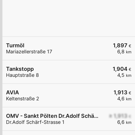
Turmöl
1,897
€
Mariazellerstraße 17
6,8
km
Tankstopp
1,904
€
Hauptstraße 8
4,5
km
AVIA
1,913
€
Keltenstraße 2
4,6
km
OMV - Sankt Pölten Dr.Adolf Schärf-Straße 1
≥ 1,913
€
Dr.Adolf Schärf-Strasse 1
6,6
km