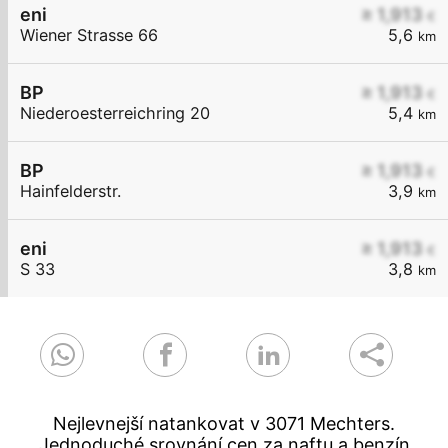
eni
≥ 1,913
€
Wiener Strasse 66
5,6
km
BP
≥ 1,913
€
Niederoesterreichring 20
5,4
km
BP
≥ 1,913
€
Hainfelderstr.
3,9
km
eni
≥ 1,913
€
S 33
3,8
km
Nejlevnejší natankovat v 3071 Mechters.
Jednoduché srovnání cen za naftu a benzín