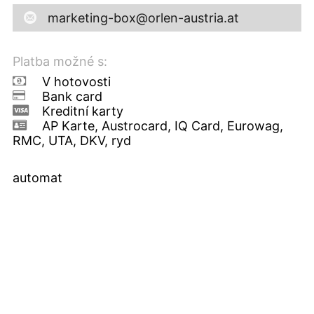
marketing-box@orlen-austria.at
Platba možné s:
V hotovosti
Bank card
Kreditní karty
AP Karte, Austrocard, IQ Card, Eurowag,
RMC, UTA, DKV, ryd
automat