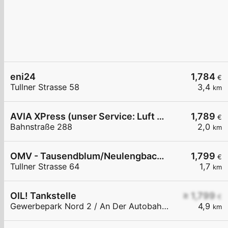
eni24
1,784
€
Tullner Strasse 58
3,4
km
AVIA XPress (unser Service: Luft und Wasser)
1,789
€
Bahnstraße 288
2,0
km
OMV - Tausendblum/Neulengbach Tullner Straße 64
1,799
€
Tullner Strasse 64
1,7
km
OIL! Tankstelle
≥ 1,799
€
Gewerbepark Nord 2 / An Der Autobahnabf. Altlengbach
4,9
km