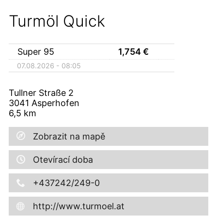
Turmöl Quick
Super 95
1,754
€
07.08.2026 - 08:05
Tullner Straße 2
3041
Asperhofen
6,5
km
Zobrazit na mapě
Otevírací doba
+437242/249-0
http://www.turmoel.at