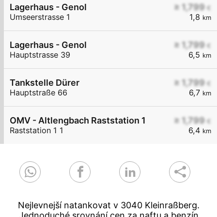
Lagerhaus - Genol
≥ 1,799
€
Umseerstrasse 1
1,8
km
Lagerhaus - Genol
≥ 1,799
€
Hauptstrasse 39
6,5
km
Tankstelle Dürer
≥ 1,799
€
Hauptstraße 66
6,7
km
OMV - Altlengbach Raststation 1
≥ 1,799
€
Raststation 1 1
6,4
km
Nejlevnejší natankovat v 3040 Kleinraßberg.
Jednoduché srovnání cen za naftu a benzín