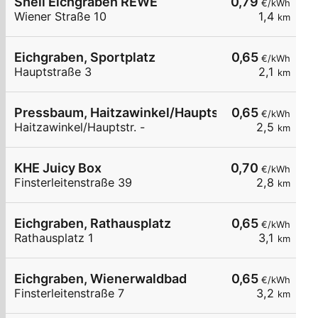
Shell Eichgraben REWE
0,79
€/kWh
Wiener Straße 10
1,4
km
Eichgraben, Sportplatz
0,65
€/kWh
Hauptstraße 3
2,1
km
Pressbaum, Haitzawinkel/Hauptstr.
0,65
€/kWh
Haitzawinkel/Hauptstr. -
2,5
km
KHE Juicy Box
0,70
€/kWh
Finsterleitenstraße 39
2,8
km
Eichgraben, Rathausplatz
0,65
€/kWh
Rathausplatz 1
3,1
km
Eichgraben, Wienerwaldbad
0,65
€/kWh
Finsterleitenstraße 7
3,2
km