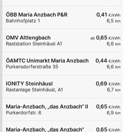
ÖBB Maria Anzbach P&R
0,41
€/kWh
Bahnhofplatz 1
6,5
km
OMV Altlengbach
0,65
ab
€/kWh
Raststation Steinhäusl A1
6,6
km
ÖAMTC Unimarkt Maria Anzbach
0,44
€/kWh
Purkersdorferstraße 35
6,6
km
IONITY Steinhäusl
0,69
€/kWh
Rastanlage Steinhäusl, A1
6,7
km
Maria-Anzbach, „das Anzbach“ II
0,65
€/kWh
Purkerdorfstr. 6
6,9
km
Maria-Anzbach, „das Anzbach“
0,65
€/kWh