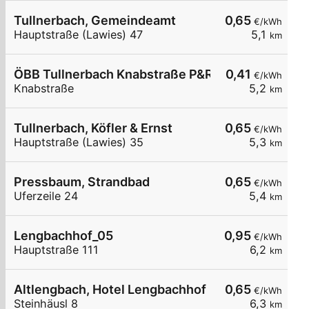
Tullnerbach, Gemeindeamt
0,65
€/kWh
Hauptstraße (Lawies) 47
5,1
km
ÖBB Tullnerbach Knabstraße P&R
0,41
€/kWh
Knabstraße
5,2
km
Tullnerbach, Köfler & Ernst
0,65
€/kWh
Hauptstraße (Lawies) 35
5,3
km
Pressbaum, Strandbad
0,65
€/kWh
Uferzeile 24
5,4
km
Lengbachhof_05
0,95
€/kWh
Hauptstraße 111
6,2
km
Altlengbach, Hotel Lengbachhof
0,65
€/kWh
Steinhäusl 8
6,3
km