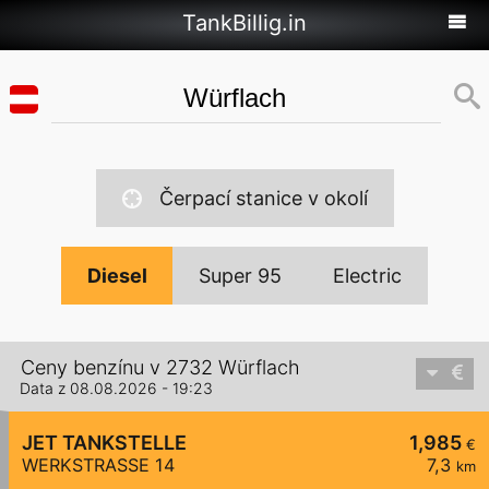
TankBillig.in
Čerpací stanice v okolí
Diesel
Super 95
Electric
Ceny benzínu v 2732 Würflach
Data z 08.08.2026 - 19:23
JET TANKSTELLE
1,985
€
WERKSTRASSE 14
7,3
km