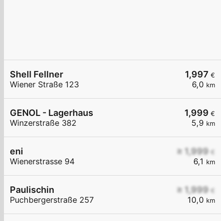
Shell Fellner
1,997
€
Wiener Straße 123
6,0
km
GENOL - Lagerhaus
1,999
€
Winzerstraße 382
5,9
km
eni
≥ 1,999
€
Wienerstrasse 94
6,1
km
Paulischin
≥ 1,999
€
Puchbergerstraße 257
10,0
km