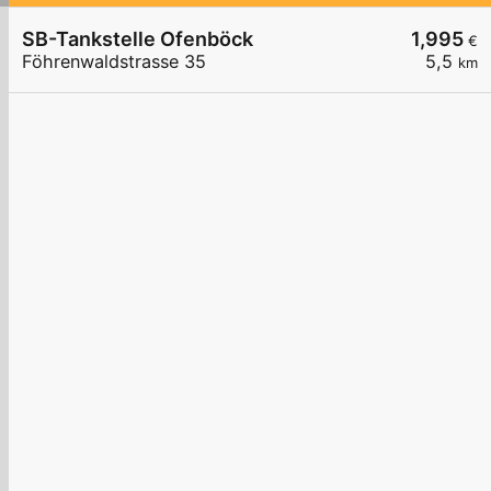
SB-Tankstelle Ofenböck
1,995
€
Föhrenwaldstrasse 35
5,5
km