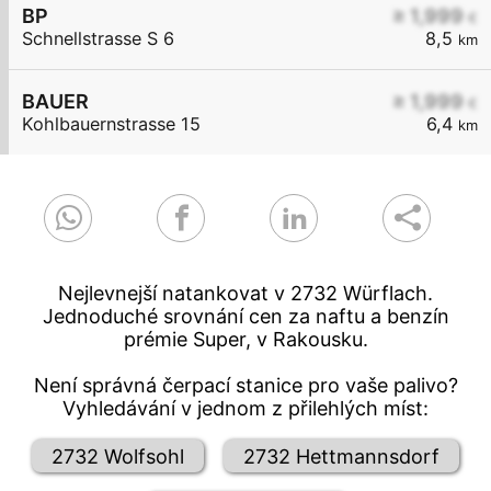
BP
≥ 1,999
€
Schnellstrasse S 6
8,5
km
BAUER
≥ 1,999
€
Kohlbauernstrasse 15
6,4
km
Nejlevnejší natankovat v 2732 Würflach.
Jednoduché srovnání cen za naftu a benzín
prémie Super, v Rakousku.
Není správná čerpací stanice pro vaše palivo?
Vyhledávání v jednom z přilehlých míst:
2732 Wolfsohl
2732 Hettmannsdorf