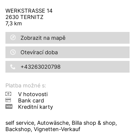
WERKSTRASSE 14
2630
TERNITZ
7,3
km
Zobrazit na mapě
Otevírací doba
+43263020798
Platba možné s:
V hotovosti
Bank card
Kreditní karty
self service, Autowäsche, Billa shop & shop,
Backshop, Vignetten-Verkauf