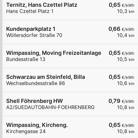
Ternitz, Hans Czettel Platz
0,65
€/kWh
Hans Czettel Platz 1
10,3
km
Kundenparkplatz 1
0,66
€/kWh
Wöllersdorfer Straße 70
10,4
km
Wimpassing, Moving Freizeitanlage
0,65
€/kWh
Bundesstraße 13
10,5
km
Schwarzau am Steinfeld, Billa
0,65
€/kWh
Wechselbundesstraße 86
10,6
km
Shell Föhrenberg HW
0,79
€/kWh
A2/SUEDAUTOBAHN-FOEHRENBERG
10,8
km
Wimpassing, Kircheng.
0,65
€/kWh
Kirchengasse 24
10,8
km