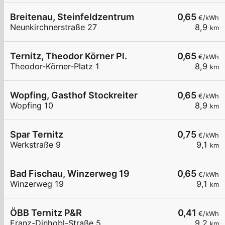
Breitenau, Steinfeldzentrum
0,65
€/kWh
Neunkirchnerstraße 27
8,9
km
Ternitz, Theodor Körner Pl.
0,65
€/kWh
Theodor-Körner-Platz 1
8,9
km
Wopfing, Gasthof Stockreiter
0,65
€/kWh
Wopfing 10
8,9
km
Spar Ternitz
0,75
€/kWh
Werkstraße 9
9,1
km
Bad Fischau, Winzerweg 19
0,65
€/kWh
Winzerweg 19
9,1
km
ÖBB Ternitz P&R
0,41
€/kWh
Franz-Dinhobl-Straße 5
9,2
km