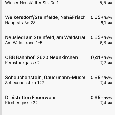
Wiener Neustädter Straße 1
5,5
km
Weikersdorf/Steinfelde, Nah&Frisch
0,65
€/kWh
Hauptstraße 28
6,1
km
Neusiedl am Steinfeld, am Waldstrand
0,65
€/kWh
Am Waldstrand 1-5
6,8
km
ÖBB Bahnhof, 2620 Neunkirchen
0,41
€/kWh
Kernstockgasse 2
7,2
km
Scheuchenstein, Gauermann-Museum
0,65
€/kWh
Scheuchenstein 127
7,4
km
Dreistetten Feuerwehr
0,65
€/kWh
Kirchengasse 22
7,4
km