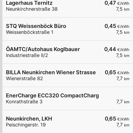
Lagerhaus Ternitz
0,47
€/kWh
Neunkirchnerstraße 38
7,5
km
STQ Weissenböck Büro
0,45
€/kWh
Weissenböckstraße 1
7,5
km
ÖAMTC/Autohaus Koglbauer
0,44
€/kWh
Industriestraße II/2
7,5
km
BILLA Neunkirchen Wiener Strasse
0,65
€/kWh
Wienerstraße 82
7,7
km
EnerCharge ECC320 CompactCharger mit Banko
Konrathstraße 3
7,7
km
Neunkirchen, LKH
0,65
€/kWh
Peischingerstr. 19
7,7
km