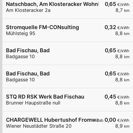
Natschbach, Am Klosteracker Wohnbau
0,65
€/kWh
Am Klosteracker 2a
8,7
km
Stromquelle FM-CONsulting
0,32
€/kWh
Mühlsteig 95
8,8
km
Bad Fischau, Bad
0,65
€/kWh
Badgasse 10
8,8
km
Bad Fischau, Bad
0,65
€/kWh
Badgasse 10
8,8
km
STQ RD RSK Werk Bad Fischau
0,45
€/kWh
Brunner Haupstraße null
8,8
km
CHARGEWELL Hubertushof Fromwald
0,00
ab
€/kWh
Wiener Neustädter Straße 20
8,9
km