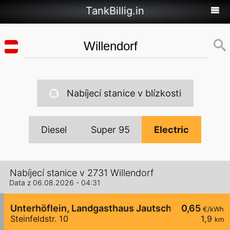
TankBillig.in
Nabíjecí stanice v blízkosti
Diesel
Super 95
Electric
Nabíjecí stanice v 2731 Willendorf
Data z 06.08.2026 - 04:31
Unterhöflein, Landgasthaus Jautschnig
0,65
€/kWh
Steinfeldstr. 10
1,9
km