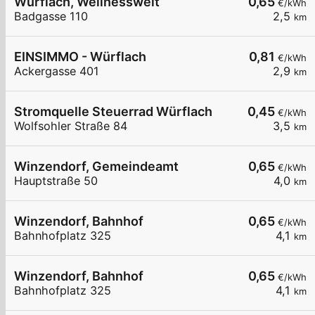
Würflach, Wellnesswelt
0,65
€/kWh
Badgasse 110
2,5
km
EINSIMMO - Würflach
0,81
€/kWh
Ackergasse 401
2,9
km
Stromquelle Steuerrad Würflach
0,45
€/kWh
Wolfsohler Straße 84
3,5
km
Winzendorf, Gemeindeamt
0,65
€/kWh
Hauptstraße 50
4,0
km
Winzendorf, Bahnhof
0,65
€/kWh
Bahnhofplatz 325
4,1
km
Winzendorf, Bahnhof
0,65
€/kWh
Bahnhofplatz 325
4,1
km