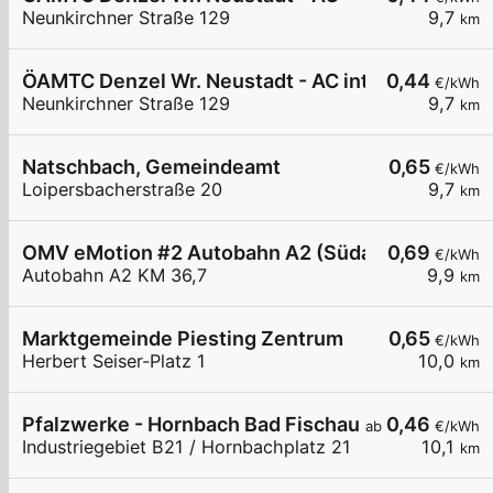
Neunkirchner Straße 129
9,7
km
ÖAMTC Denzel Wr. Neustadt - AC intern 1
0,44
€/kWh
Neunkirchner Straße 129
9,7
km
Natschbach, Gemeindeamt
0,65
€/kWh
Loipersbacherstraße 20
9,7
km
OMV eMotion #2 Autobahn A2 (Südautobahn) KM 
0,69
€/kWh
Autobahn A2 KM 36,7
9,9
km
Marktgemeinde Piesting Zentrum
0,65
€/kWh
Herbert Seiser-Platz 1
10,0
km
Pfalzwerke - Hornbach Bad Fischau
0,46
ab
€/kWh
Industriegebiet B21 / Hornbachplatz 21
10,1
km