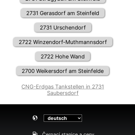
2731 Gerasdorf am Steinfeld
2731 Urschendorf
2722 Winzendorf-Muthmannsdorf
2722 Hohe Wand
2700 Weikersdorf am Steinfelde
CNG-Erdgas Tankstellen in 2731
Saubersdorf
Čerpací stanice a ceny