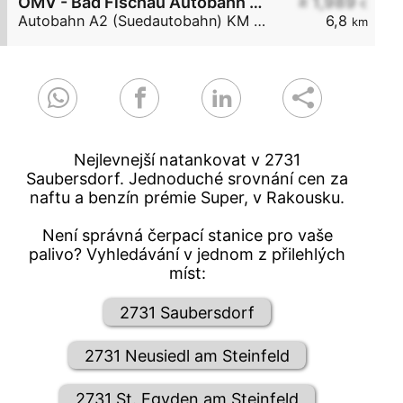
OMV - Bad Fischau Autobahn A2 (Südautobahn) KM 36,7
≥ 1,989
€
Autobahn A2 (Suedautobahn) KM 36,7
6,8
km
Nejlevnejší natankovat v 2731
Saubersdorf. Jednoduché srovnání cen za
naftu a benzín prémie Super, v Rakousku.
Není správná čerpací stanice pro vaše
palivo? Vyhledávání v jednom z přilehlých
míst:
2731 Saubersdorf
2731 Neusiedl am Steinfeld
2731 St. Egyden am Steinfeld