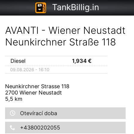
TankBillig.in
AVANTI - Wiener Neustadt
Neunkirchner Straße 118
Diesel
1,934
€
09.08.2026 - 16:10
Neunkirchner Strasse 118
2700
Wiener Neustadt
5,5
km
Otevírací doba
+43800202055