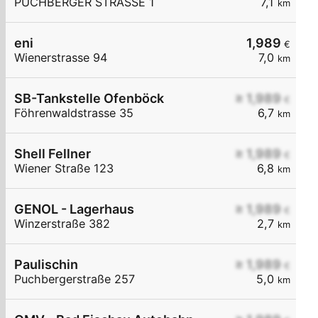
PUCHBERGER STRASSE 1
7,1
km
eni
1,989
€
Wienerstrasse 94
7,0
km
SB-Tankstelle Ofenböck
≥ 1,989
€
Föhrenwaldstrasse 35
6,7
km
Shell Fellner
≥ 1,989
€
Wiener Straße 123
6,8
km
GENOL - Lagerhaus
≥ 1,989
€
Winzerstraße 382
2,7
km
Paulischin
≥ 1,989
€
Puchbergerstraße 257
5,0
km