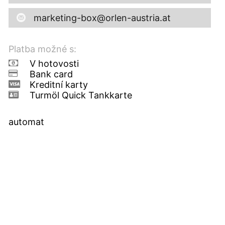
marketing-box@orlen-austria.at
Platba možné s:
V hotovosti
Bank card
Kreditní karty
Turmöl Quick Tankkarte
automat