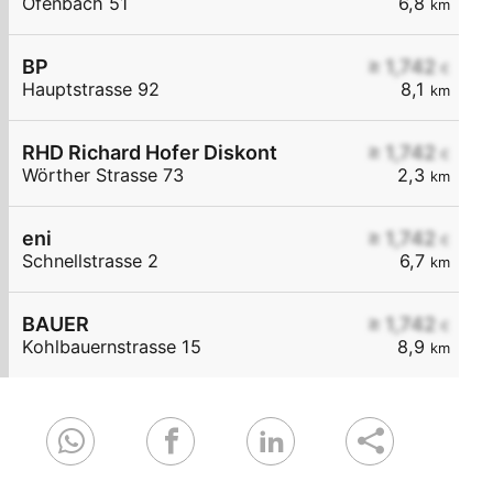
Ofenbach 51
6,8
km
BP
≥ 1,742
€
Hauptstrasse 92
8,1
km
RHD Richard Hofer Diskont
≥ 1,742
€
Wörther Strasse 73
2,3
km
eni
≥ 1,742
€
Schnellstrasse 2
6,7
km
BAUER
≥ 1,742
€
Kohlbauernstrasse 15
8,9
km