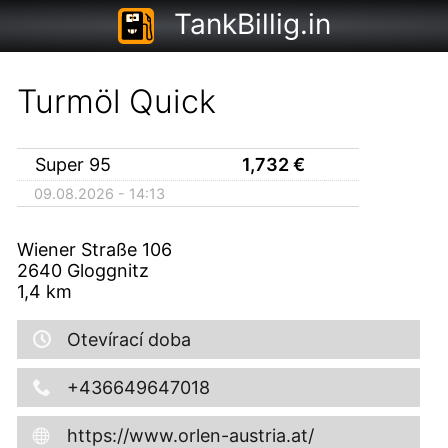
TankBillig.in
Turmöl Quick
Super 95
1,732
€
09.08.2026 - 14:13
Wiener Straße 106
2640
Gloggnitz
1,4
km
Otevírací doba
+436649647018
https://www.orlen-austria.at/