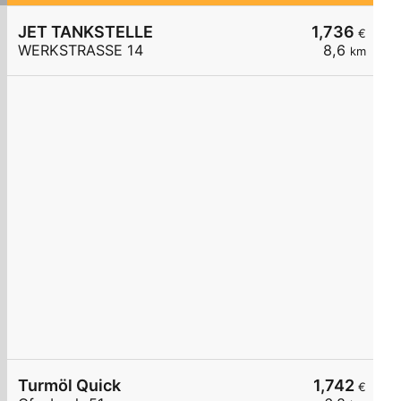
JET TANKSTELLE
1,736
€
WERKSTRASSE 14
8,6
km
Turmöl Quick
1,742
€