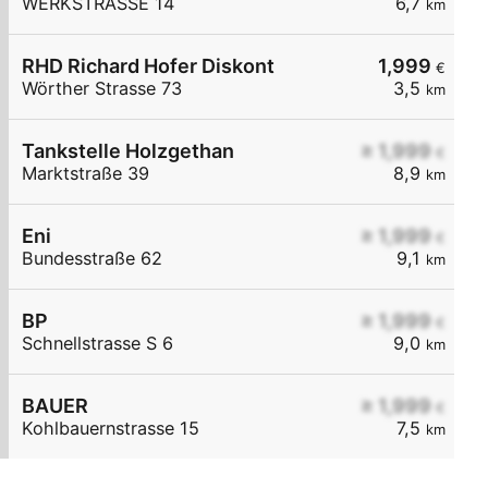
WERKSTRASSE 14
6,7
km
RHD Richard Hofer Diskont
1,999
€
Wörther Strasse 73
3,5
km
Tankstelle Holzgethan
≥ 1,999
€
Marktstraße 39
8,9
km
Eni
≥ 1,999
€
Bundesstraße 62
9,1
km
BP
≥ 1,999
€
Schnellstrasse S 6
9,0
km
BAUER
≥ 1,999
€
Kohlbauernstrasse 15
7,5
km