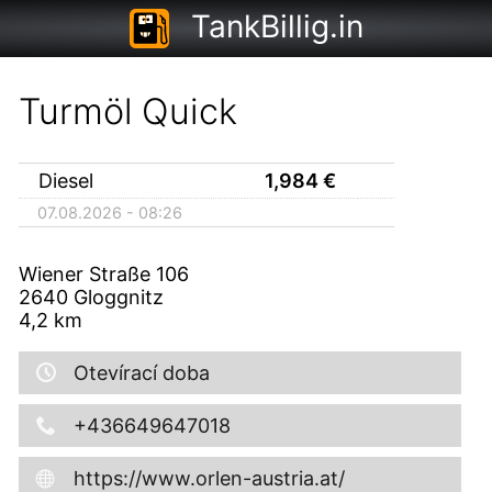
TankBillig.in
Turmöl Quick
Diesel
1,984
€
07.08.2026 - 08:26
Wiener Straße 106
2640
Gloggnitz
4,2
km
Otevírací doba
+436649647018
https://www.orlen-austria.at/