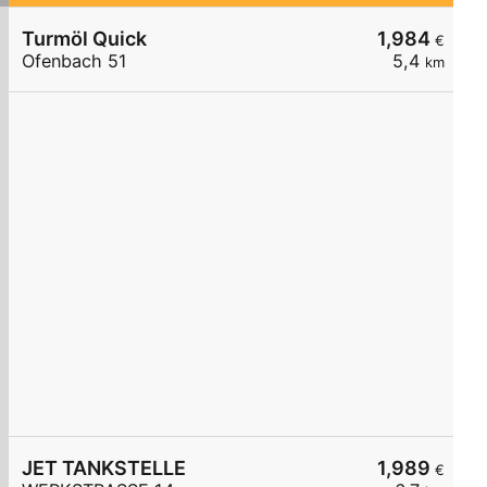
Turmöl Quick
1,984
€
Ofenbach 51
5,4
km
JET TANKSTELLE
1,989
€