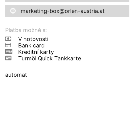
marketing-box@orlen-austria.at
Platba možné s:
V hotovosti
Bank card
Kreditní karty
Turmöl Quick Tankkarte
automat