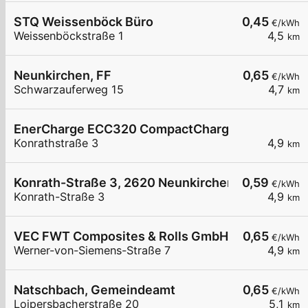
STQ Weissenböck Büro
0,45
€/kWh
Weissenböckstraße 1
4,5
km
Neunkirchen, FF
0,65
€/kWh
Schwarzauferweg 15
4,7
km
EnerCharge ECC320 CompactCharger mit Banko
Konrathstraße 3
4,9
km
Konrath-Straße 3, 2620 Neunkirchen
0,59
€/kWh
Konrath-Straße 3
4,9
km
VEC FWT Composites & Rolls GmbH
0,65
€/kWh
Werner-von-Siemens-Straße 7
4,9
km
Natschbach, Gemeindeamt
0,65
€/kWh
Loipersbacherstraße 20
5,1
km