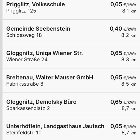
Prigglitz, Volksschule
0,65
€/kWh
Prigglitz 125
8,1
km
Gemeinde Seebenstein
0,40
€/kWh
Schlossweg 18
8,2
km
Gloggnitz, Uniqa Wiener Str.
0,65
€/kWh
Wiener Straße 24
8,3
km
Breitenau, Walter Mauser GmbH
0,65
€/kWh
Fabriksstraße 8
8,5
km
Gloggnitz, Demolsky Büro
0,65
€/kWh
Sparkassenplatz 2
8,7
km
Unterhöflein, Landgasthaus Jautschnig
0,65
€/kWh
Steinfeldstr. 10
8,7
km