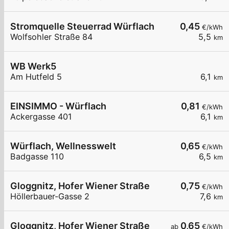
Stromquelle Steuerrad Würflach
0,45
€/kWh
Wolfsohler Straße 84
5,5
km
WB Werk5
Am Hutfeld 5
6,1
km
EINSIMMO - Würflach
0,81
€/kWh
Ackergasse 401
6,1
km
Würflach, Wellnesswelt
0,65
€/kWh
Badgasse 110
6,5
km
Gloggnitz, Hofer Wiener Straße
0,75
€/kWh
Höllerbauer-Gasse 2
7,6
km
Gloggnitz, Hofer Wiener Straße
0,65
ab
€/kWh