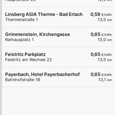
Linsberg ASIA Therme - Bad Erlach
0,59
€/kWh
Thermenstraße 1
13,0
km
Grimmenstein, Kirchengasse
0,65
€/kWh
Rathausplatz 1
13,0
km
Feistritz Parkplatz
0,65
€/kWh
Feistritz am Wechsel 22
13,0
km
Payerbach, Hotel Payerbacherhof
0,65
€/kWh
Bahnhofstraße 1B
13,1
km