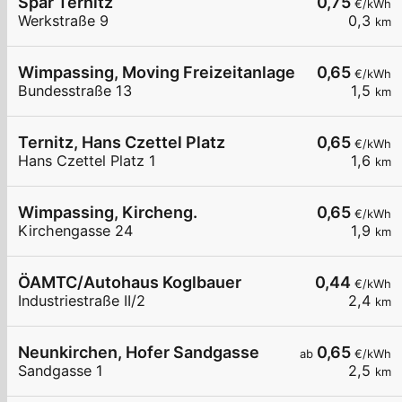
Spar Ternitz
0,75
€/kWh
Werkstraße 9
0,3
km
Wimpassing, Moving Freizeitanlage
0,65
€/kWh
Bundesstraße 13
1,5
km
Ternitz, Hans Czettel Platz
0,65
€/kWh
Hans Czettel Platz 1
1,6
km
Wimpassing, Kircheng.
0,65
€/kWh
Kirchengasse 24
1,9
km
ÖAMTC/Autohaus Koglbauer
0,44
€/kWh
Industriestraße II/2
2,4
km
Neunkirchen, Hofer Sandgasse
0,65
ab
€/kWh
Sandgasse 1
2,5
km