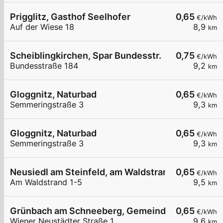
Prigglitz, Gasthof Seelhofer
0,65
€/kWh
Auf der Wiese 18
8,9
km
Scheiblingkirchen, Spar Bundesstr.
0,75
€/kWh
Bundesstraße 184
9,2
km
Gloggnitz, Naturbad
0,65
€/kWh
Semmeringstraße 3
9,3
km
Gloggnitz, Naturbad
0,65
€/kWh
Semmeringstraße 3
9,3
km
Neusiedl am Steinfeld, am Waldstrand
0,65
€/kWh
Am Waldstrand 1-5
9,5
km
Grünbach am Schneeberg, Gemeindeamt
0,65
€/kWh
Wiener Neustädter Straße 1
9,6
km