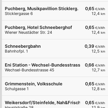
Puchberg, Musikpavillion Sticklerg.
0,65
€/kWh
Sticklergasse 6
12,4
km
Puchberg, Hotel Schneeberghof
0,65
€/kWh
Wiener Neustädter Str. 24
12,4
km
Schneebergbahn
0,39
€/kWh
Bahnhofpl. 1
12,5
km
Eni Station - Wechsel-Bundesstrasse 45
0,66
€/kWh
Wechsel-Bundesstrasse 45
12,7
km
Grimmenstein, Volksschule
0,65
€/kWh
Schulgasse 1
12,8
km
Weikersdorf/Steinfelde, Nah&Frisch
0,65
€/kWh
Hauptstraße 28
12,9
km