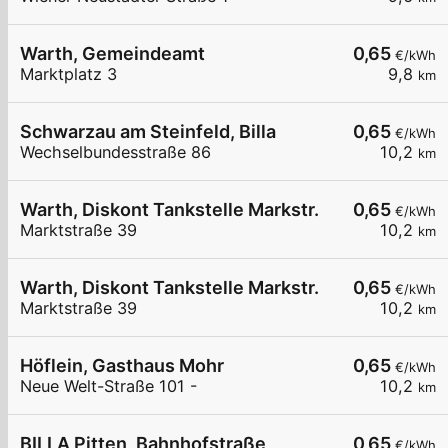
Warth, Gemeindeamt
0,65
€/kWh
Marktplatz 3
9,8
km
Schwarzau am Steinfeld, Billa
0,65
€/kWh
Wechselbundesstraße 86
10,2
km
Warth, Diskont Tankstelle Markstr.
0,65
€/kWh
Marktstraße 39
10,2
km
Warth, Diskont Tankstelle Markstr.
0,65
€/kWh
Marktstraße 39
10,2
km
Höflein, Gasthaus Mohr
0,65
€/kWh
Neue Welt-Straße 101 -
10,2
km
BILLA Pitten, Bahnhofstraße
0,65
€/kWh