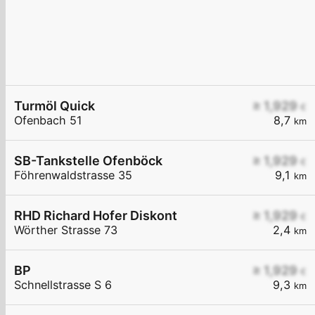
Turmöl Quick
≥ 1,929
€
Ofenbach 51
8,7
km
SB-Tankstelle Ofenböck
≥ 1,929
€
Föhrenwaldstrasse 35
9,1
km
RHD Richard Hofer Diskont
≥ 1,929
€
Wörther Strasse 73
2,4
km
BP
≥ 1,929
€
Schnellstrasse S 6
9,3
km