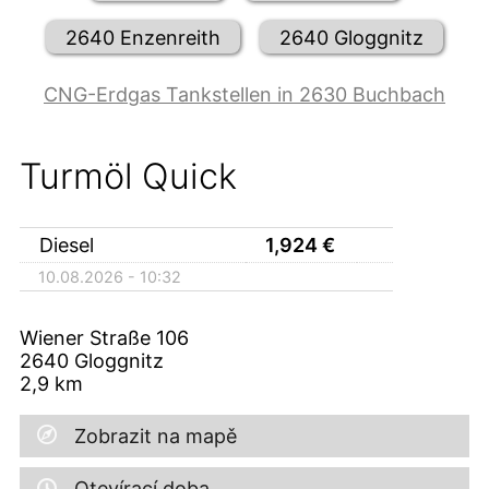
2640 Enzenreith
2640 Gloggnitz
CNG-Erdgas Tankstellen in 2630 Buchbach
Turmöl Quick
Diesel
1,924
€
10.08.2026 - 10:32
Wiener Straße 106
2640
Gloggnitz
2,9
km
Zobrazit na mapě
Otevírací doba