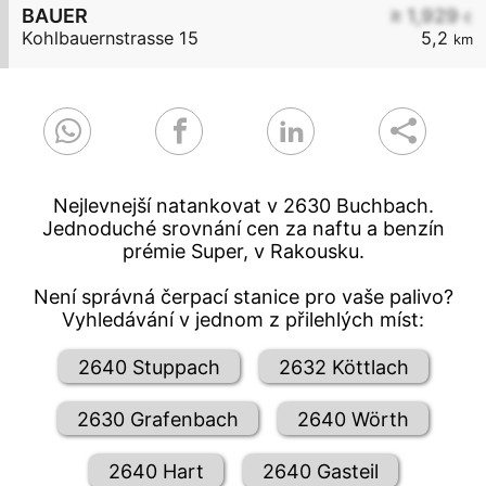
BAUER
≥ 1,929
€
Kohlbauernstrasse 15
5,2
km
Nejlevnejší natankovat v 2630 Buchbach.
Jednoduché srovnání cen za naftu a benzín
prémie Super, v Rakousku.
Není správná čerpací stanice pro vaše palivo?
Vyhledávání v jednom z přilehlých míst:
2640 Stuppach
2632 Köttlach
2630 Grafenbach
2640 Wörth
2640 Hart
2640 Gasteil