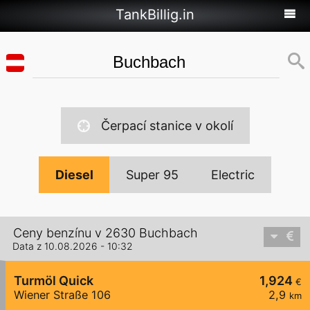
TankBillig.in
Čerpací stanice v okolí
Diesel
Super 95
Electric
Ceny benzínu v 2630 Buchbach
Data z 10.08.2026 - 10:32
Turmöl Quick
1,924
€
Wiener Straße 106
2,9
km