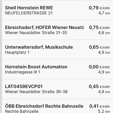
Shell Hornstein REWE
0,79
€/kWh
NEUFELDERSTRASSE 21
4,7
km
Ebreichsdorf, HOFER Wiener Neustädter Str.
0,75
€/kWh
Wiener Neustädter Straße 31-35
4,8
km
Unterwaltersdorf, Musikschule
0,65
€/kWh
Hauptplatz 1
4,9
km
Hornstein Boost Automation
0,00
€/kWh
Industriegasse III 1
4,9
km
LAT0459EVCP01
0,45
€/kWh
Wiener Neustädter Straße 36-38
4,9
km
ÖBB Ebreichsdorf Rechte Bahnzeile P&R
0,41
€/kWh
Rechte Bahnzeile
5,2
km