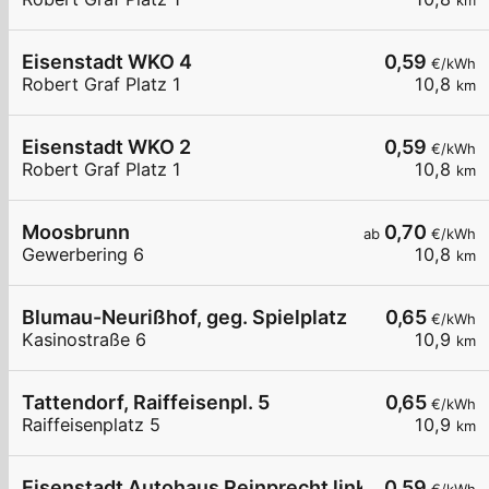
km
Eisenstadt WKO 4
0,59
€/kWh
Robert Graf Platz 1
10,8
km
Eisenstadt WKO 2
0,59
€/kWh
Robert Graf Platz 1
10,8
km
Moosbrunn
0,70
ab
€/kWh
Gewerbering 6
10,8
km
Blumau-Neurißhof, geg. Spielplatz
0,65
€/kWh
Kasinostraße 6
10,9
km
Tattendorf, Raiffeisenpl. 5
0,65
€/kWh
Raiffeisenplatz 5
10,9
km
Eisenstadt Autohaus Reinprecht links
0,59