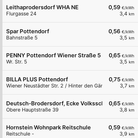
Leithaprodersdorf WHA NE
0,59
€/kWh
Flurgasse 24
3,4
km
Spar Pottendorf
0,56
€/kWh
Bahnstraße 5
3,5
km
PENNY Pottendorf Wiener Straße 5
0,65
€/kWh
Wr. Str. 5
3,5
km
BILLA PLUS Pottendorf
0,75
€/kWh
Wiener Neustädter Str. 2 / Hinter den Gärten
3,7
km
Deutsch-Brodersdorf, Ecke Volksschule
0,65
€/kWh
Obere Hauptstraße 39
3,8
km
Hornstein Wohnpark Reitschule
0,59
€/kWh
Reitschule -
3,9
km