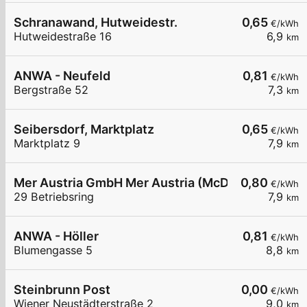
Schranawand, Hutweidestr.
0,65
€/kWh
Hutweidestraße 16
6,9
km
ANWA - Neufeld
0,81
€/kWh
Bergstraße 52
7,3
km
Seibersdorf, Marktplatz
0,65
€/kWh
Marktplatz 9
7,9
km
Mer Austria GmbH Mer Austria (McD) - Ebreichsdo
0,80
€/kWh
29 Betriebsring
7,9
km
ANWA - Höller
0,81
€/kWh
Blumengasse 5
8,8
km
Steinbrunn Post
0,00
€/kWh
Wiener Neustädterstraße 2
9,0
km