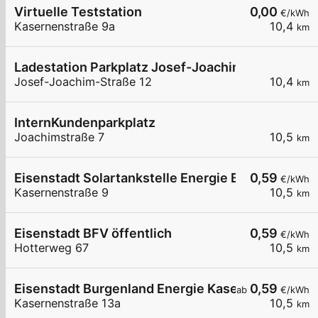
Virtuelle Teststation
0,00
€/kWh
Kasernenstraße 9a
10,4
km
Ladestation Parkplatz Josef-Joachim-Straße
Josef-Joachim-Straße 12
10,4
km
InternKundenparkplatz
Joachimstraße 7
10,5
km
Eisenstadt Solartankstelle Energie Burgenland
0,59
€/kWh
Kasernenstraße 9
10,5
km
Eisenstadt BFV öffentlich
0,59
€/kWh
Hotterweg 67
10,5
km
Eisenstadt Burgenland Energie Kasernenstraße 
0,59
ab
€/kWh
Kasernenstraße 13a
10,5
km