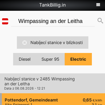
TankBillig.in
Nabíjecí stanice v blízkosti
Diesel
Super 95
Electric
Nabíjecí stanice v 2485 Wimpassing
an der Leitha
Data z 06.08.2026 - 12:21
Pottendorf, Gemeindeamt
0,65
€/kWh
Alte Spinnerei 1
3,1