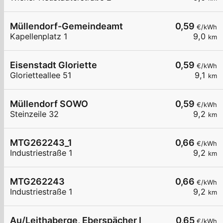
Müllendorf-Gemeindeamt
0,59
€/kWh
Kapellenplatz 1
9,0
km
Eisenstadt Gloriette
0,59
€/kWh
Glorietteallee 51
9,1
km
Müllendorf SOWO
0,59
€/kWh
Steinzeile 32
9,2
km
MTG262243_1
0,66
€/kWh
Industriestraße 1
9,2
km
MTG262243
0,66
€/kWh
Industriestraße 1
9,2
km
Au/Leithaberge, Eberspächer I
0,65
€/kWh