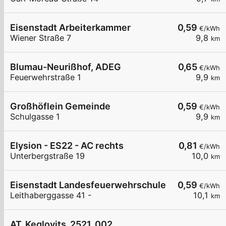
Eisenstadt Arbeiterkammer
0,59
€/kWh
Wiener Straße 7
9,8
km
Blumau-Neurißhof, ADEG
0,65
€/kWh
Feuerwehrstraße 1
9,9
km
Großhöflein Gemeinde
0,59
€/kWh
Schulgasse 1
9,9
km
Elysion - ES22 - AC rechts
0,81
€/kWh
Unterbergstraße 19
10,0
km
Eisenstadt Landesfeuerwehrschule
0,59
€/kWh
Leithaberggasse 41 -
10,1
km
AT_Keglovits_2521_002