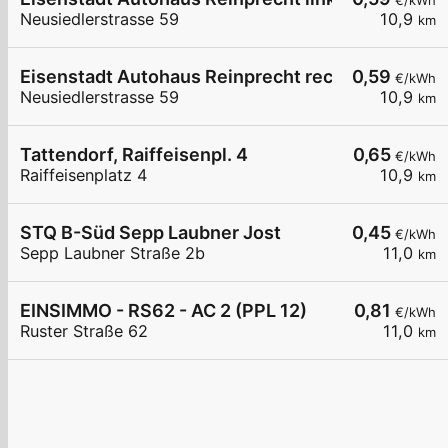
€/kWh
Neusiedlerstrasse 59
10,9
km
Eisenstadt Autohaus Reinprecht rechts
0,59
€/kWh
Neusiedlerstrasse 59
10,9
km
Tattendorf, Raiffeisenpl. 4
0,65
€/kWh
Raiffeisenplatz 4
10,9
km
STQ B-Süd Sepp Laubner Jost
0,45
€/kWh
Sepp Laubner Straße 2b
11,0
km
EINSIMMO - RS62 - AC 2 (PPL 12)
0,81
€/kWh
Ruster Straße 62
11,0
km