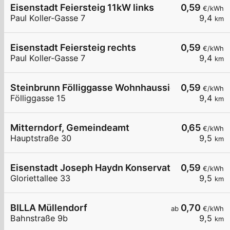
Eisenstadt Feiersteig 11kW links
0,59
€/kWh
Paul Koller-Gasse 7
9,4
km
Eisenstadt Feiersteig rechts
0,59
€/kWh
Paul Koller-Gasse 7
9,4
km
Steinbrunn Fölliggasse Wohnhaussiedlung
0,59
€/kWh
Fölliggasse 15
9,4
km
Mitterndorf, Gemeindeamt
0,65
€/kWh
Hauptstraße 30
9,5
km
Eisenstadt Joseph Haydn Konservatorium
0,59
€/kWh
Gloriettallee 33
9,5
km
BILLA Müllendorf
0,70
ab
€/kWh
Bahnstraße 9b
9,5
km