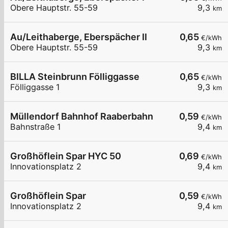
Obere Hauptstr. 55-59
9,3
km
Au/Leithaberge, Eberspächer II
0,65
€/kWh
Obere Hauptstr. 55-59
9,3
km
BILLA Steinbrunn Fölliggasse
0,65
€/kWh
Fölliggasse 1
9,3
km
Müllendorf Bahnhof Raaberbahn
0,59
€/kWh
Bahnstraße 1
9,4
km
Großhöflein Spar HYC 50
0,69
€/kWh
Innovationsplatz 2
9,4
km
Großhöflein Spar
0,59
€/kWh
Innovationsplatz 2
9,4
km