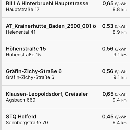
BILLA Hinterbruehl Hauptstrasse
0,65
€/kWh
Hauptstraße 17
8,8
km
AT_Krainerhütte_Baden_2500_001 öffentlich
0,53
€/kWh
Helenental 41
8,9
km
Höhenstraße 15
0,56
€/kWh
Höhenstraße 15
9,1
km
Gräfin-Zichy-Straße 6
0,56
€/kWh
Gräfin-Zichy-Straße 6
9,1
km
Klausen-Leopoldsdorf, Greissler
0,65
€/kWh
Agsbach 669
9,4
km
STQ Holfeld
0,45
€/kWh
Sonnbergstraße 70
9,4
km