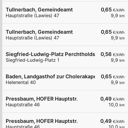
Tullnerbach, Gemeindeamt
0,65
€/kWh
Hauptstraße (Lawies) 47
9,9
km
Tullnerbach, Gemeindeamt
0,65
€/kWh
Hauptstraße (Lawies) 47
9,9
km
Siegfried-Ludwig-Platz Perchtholdsdorf
0,56
€/kWh
Siegfried-Ludwig-Platz 1
9,9
km
Baden, Landgasthof zur Cholerakapelle
0,65
€/kWh
Helenental 40
9,9
km
Pressbaum, HOFER Hauptstr.
0,49
€/kWh
Hauptstraße 46
10,0
km
Pressbaum, HOFER Hauptstr.
0,49
€/kWh
Hauptstraße 46
10,0
km