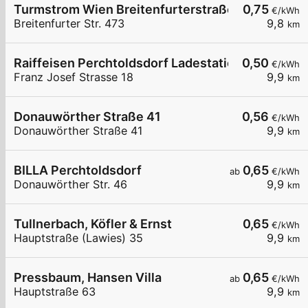
Turmstrom Wien Breitenfurterstraße
0,75
€/kWh
Breitenfurter Str. 473
9,8
km
Raiffeisen Perchtoldsdorf Ladestation 01+02
0,50
€/kWh
Franz Josef Strasse 18
9,9
km
Donauwörther Straße 41
0,56
€/kWh
Donauwörther Straße 41
9,9
km
BILLA Perchtoldsdorf
0,65
ab
€/kWh
Donauwörther Str. 46
9,9
km
Tullnerbach, Köfler & Ernst
0,65
€/kWh
Hauptstraße (Lawies) 35
9,9
km
Pressbaum, Hansen Villa
0,65
ab
€/kWh
Hauptstraße 63
9,9
km