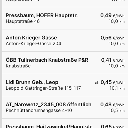
Pressbaum, HOFER Hauptstr.
0,49
€/kWh
Hauptstraße 46
10,0
km
Anton Krieger Gasse
0,56
€/kWh
Anton-Krieger-Gasse 204
10,0
km
ÖBB Tullnerbach Knabstraße P&R
0,41
€/kWh
Knabstraße
10,0
km
Lidl Brunn Geb., Leop
0,45
ab
€/kWh
Leopold Gattringer-Straße 115-117
10,1
km
AT_Narowetz_2345_008 öffentlich
0,48
€/kWh
Pechhüttenbrunnengasse 4-10
10,5
km
Pressbaum, Haitzawinkel/Hauptstr.
0,65
€/kWh