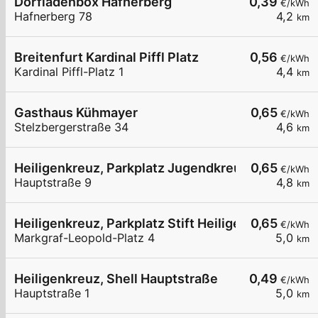
Dorfladenbox Hafnerberg
0,39
€/kWh
Hafnerberg 78
4,2
km
Breitenfurt Kardinal Piffl Platz
0,56
€/kWh
Kardinal Piffl-Platz 1
4,4
km
Gasthaus Kühmayer
0,65
€/kWh
Stelzbergerstraße 34
4,6
km
Heiligenkreuz, Parkplatz Jugendkreuz
0,65
€/kWh
Hauptstraße 9
4,8
km
Heiligenkreuz, Parkplatz Stift Heiligenkreuz
0,65
€/kWh
Markgraf-Leopold-Platz 4
5,0
km
Heiligenkreuz, Shell Hauptstraße
0,49
€/kWh
Hauptstraße 1
5,0
km