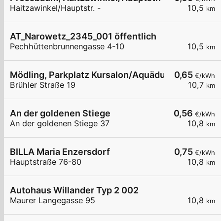
Haitzawinkel/Hauptstr. -
10,5
km
AT_Narowetz_2345_001 öffentlich
Pechhüttenbrunnengasse 4-10
10,5
km
Mödling, Parkplatz Kursalon/Aquädukt
0,65
€/kWh
Brühler Straße 19
10,7
km
An der goldenen Stiege
0,56
€/kWh
An der goldenen Stiege 37
10,8
km
BILLA Maria Enzersdorf
0,75
€/kWh
Hauptstraße 76-80
10,8
km
Autohaus Willander Typ 2 002
Maurer Langegasse 95
10,8
km