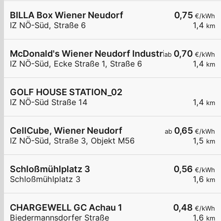
BILLA Box Wiener Neudorf
0,75
€/kWh
IZ NÖ-Süd, Straße 6
1,4
km
McDonald's Wiener Neudorf Industriezone NÖ-S
0,70
ab
€/kWh
IZ NÖ-Süd, Ecke Straße 1, Straße 6
1,4
km
GOLF HOUSE STATION_02
IZ NÖ-Süd Straße 14
1,4
km
CellCube, Wiener Neudorf
0,65
ab
€/kWh
IZ NÖ-Süd, Straße 3, Objekt M56
1,5
km
Schloßmühlplatz 3
0,56
€/kWh
Schloßmühlplatz 3
1,6
km
CHARGEWELL GC Achau 1
0,48
€/kWh
Biedermannsdorfer Straße
1,6
km