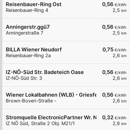
Reisenbauer-Ring Ost
0,56
€/kWh
Reisenbauer-Ring 4
2,5
km
Anningerstr.ggü7
0,56
€/kWh
Anningerstraße 7
2,5
km
BILLA Wiener Neudorf
0,75
€/kWh
Reisenbauer-Ring 2a
2,6
km
IZ-NÖ-Süd Str. Badeteich Oase
0,56
€/kWh
IZ-NÖ-Süd Str. 3
2,6
km
Wiener Lokalbahnen (WLB) - Griesfeld
0,56
€/kWh
Brown-Boveri-Straße -
2,6
km
Stromquelle ElectronicPartner Wr. Neudorf
0,32
€/kWh
IZ NÖ Süd, Straße 2 Obj. M21/1
2,6
km