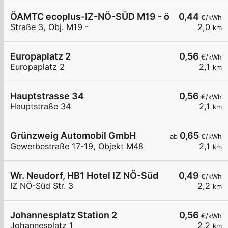
ÖAMTC ecoplus-IZ-NÖ-SÜD M19 - öffentlich
0,44
€/kWh
Straße 3, Obj. M19 -
2,0
km
Europaplatz 2
0,56
€/kWh
Europaplatz 2
2,1
km
Hauptstrasse 34
0,56
€/kWh
Hauptstraße 34
2,1
km
Grünzweig Automobil GmbH
0,65
ab
€/kWh
Gewerbestraße 17-19, Objekt M48
2,1
km
Wr. Neudorf, HB1 Hotel IZ NÖ-Süd
0,49
€/kWh
IZ NÖ-Süd Str. 3
2,2
km
Johannesplatz Station 2
0,56
€/kWh
Johannesplatz 1
2,2
km