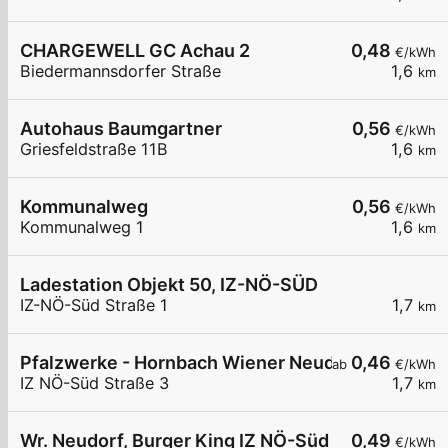
CHARGEWELL GC Achau 2
0,48
€/kWh
Biedermannsdorfer Straße
1,6
km
Autohaus Baumgartner
0,56
€/kWh
Griesfeldstraße 11B
1,6
km
Kommunalweg
0,56
€/kWh
Kommunalweg 1
1,6
km
Ladestation Objekt 50, IZ-NÖ-SÜD
IZ-NÖ-Süd Straße 1
1,7
km
Pfalzwerke - Hornbach Wiener Neudorf
0,46
ab
€/kWh
IZ NÖ-Süd Straße 3
1,7
km
Wr. Neudorf, Burger King IZ NÖ-Süd
0,49
€/kWh