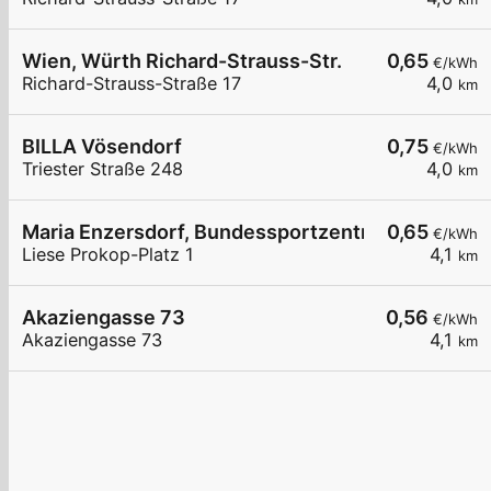
Wien, Würth Richard-Strauss-Str.
0,65
€/kWh
Richard-Strauss-Straße 17
4,0
km
BILLA Vösendorf
0,75
€/kWh
Triester Straße 248
4,0
km
Maria Enzersdorf, Bundessportzentrum Südstadt
0,65
€/kWh
Liese Prokop-Platz 1
4,1
km
Akaziengasse 73
0,56
€/kWh
Akaziengasse 73
4,1
km