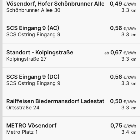
Vösendorf, Hofer Schönbrunner Allee
0,49
€/kWh
Schönbrunner Allee 30
3,3
km
SCS Eingang 9 (AC)
0,56
€/kWh
SCS Ostring Eingang 9
3,3
km
Standort - Kolpingstraße
0,67
ab
€/kWh
Kolpingstraße 27
3,3
km
SCS Eingang 9 (DC)
0,56
€/kWh
SCS Ostring Eingang 9
3,3
km
Raiffeisen Biedermansdorf Ladestation 01+02+
0,50
€/kWh
Ortsstraße 24
3,3
km
METRO Vösendorf
0,75
€/kWh
Metro Platz 1
3,4
km