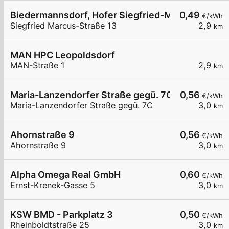
Biedermannsdorf, Hofer Siegfried-Marcus-Straß
0,49
€/kWh
Siegfried Marcus-Straße 13
2,9
km
MAN HPC Leopoldsdorf
MAN-Straße 1
2,9
km
Maria-Lanzendorfer Straße gegü. 7C
0,56
€/kWh
Maria-Lanzendorfer Straße gegü. 7C
3,0
km
Ahornstraße 9
0,56
€/kWh
Ahornstraße 9
3,0
km
Alpha Omega Real GmbH
0,60
€/kWh
Ernst-Krenek-Gasse 5
3,0
km
KSW BMD - Parkplatz 3
0,50
€/kWh
Rheinboldtstraße 25
3,0
km