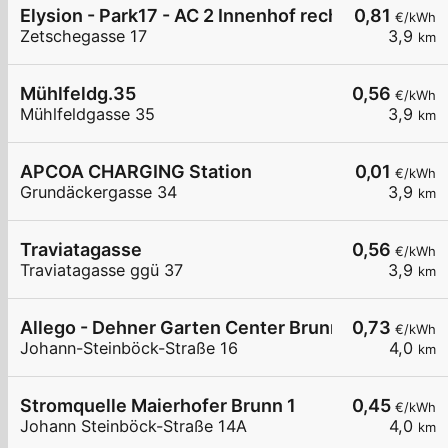
Elysion - Park17 - AC 2 Innenhof rechts
0,81
€/kWh
Zetschegasse 17
3,9
km
Mühlfeldg.35
0,56
€/kWh
Mühlfeldgasse 35
3,9
km
APCOA CHARGING Station
0,01
€/kWh
Grundäckergasse 34
3,9
km
Traviatagasse
0,56
€/kWh
Traviatagasse ggü 37
3,9
km
Allego - Dehner Garten Center Brunn am Gebirge
0,73
€/kWh
Johann-Steinböck-Straße 16
4,0
km
Stromquelle Maierhofer Brunn 1
0,45
€/kWh
Johann Steinböck-Straße 14A
4,0
km