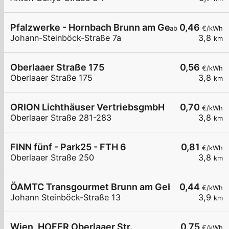
Pfalzwerke - Hornbach Brunn am Gebirge
0,46
ab
€/kWh
Johann-Steinböck-Straße 7a
3,8
km
Oberlaaer Straße 175
0,56
€/kWh
Oberlaaer Straße 175
3,8
km
ORION Lichthäuser VertriebsgmbH
0,70
€/kWh
Oberlaaer Straße 281-283
3,8
km
FINN fünf - Park25 - FTH 6
0,81
€/kWh
Oberlaaer Straße 250
3,8
km
ÖAMTC Transgourmet Brunn am Gebirge
0,44
€/kWh
Johann Steinböck-Straße 13
3,9
km
Wien, HOFER Oberlaaer Str.
0,75
€/kWh