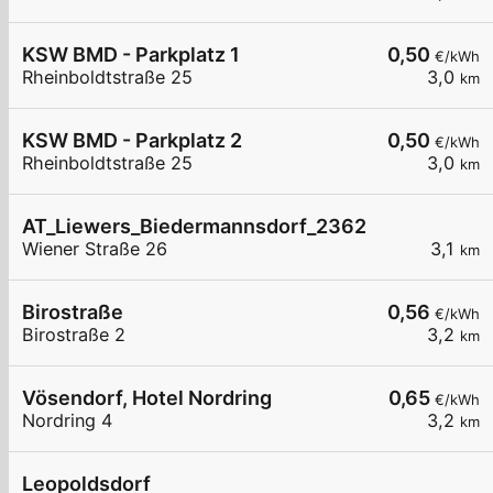
KSW BMD - Parkplatz 1
0,50
€/kWh
Rheinboldtstraße 25
3,0
km
KSW BMD - Parkplatz 2
0,50
€/kWh
Rheinboldtstraße 25
3,0
km
AT_Liewers_Biedermannsdorf_2362_002_7419081
Wiener Straße 26
3,1
km
Birostraße
0,56
€/kWh
Birostraße 2
3,2
km
Vösendorf, Hotel Nordring
0,65
€/kWh
Nordring 4
3,2
km
Leopoldsdorf