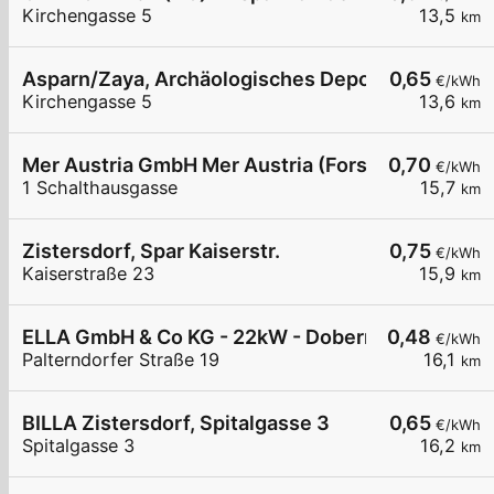
Kirchengasse 5
13,5
km
Asparn/Zaya, Archäologisches Depot
0,65
€/kWh
Kirchengasse 5
13,6
km
Mer Austria GmbH Mer Austria (Forstinger) - Zist
0,70
€/kWh
1 Schalthausgasse
15,7
km
Zistersdorf, Spar Kaiserstr.
0,75
€/kWh
Kaiserstraße 23
15,9
km
ELLA GmbH & Co KG - 22kW - Dobermannsdorf - B
0,48
€/kWh
Palterndorfer Straße 19
16,1
km
BILLA Zistersdorf, Spitalgasse 3
0,65
€/kWh
Spitalgasse 3
16,2
km