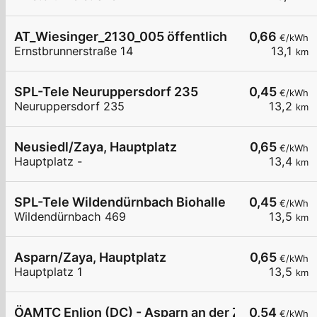
AT_Wiesinger_2130_005 öffentlich
0,66
€/kWh
Ernstbrunnerstraße 14
13,1
km
SPL-Tele Neuruppersdorf 235
0,45
€/kWh
Neuruppersdorf 235
13,2
km
Neusiedl/Zaya, Hauptplatz
0,65
€/kWh
Hauptplatz -
13,4
km
SPL-Tele Wildendürnbach Biohalle
0,45
€/kWh
Wildendürnbach 469
13,5
km
Asparn/Zaya, Hauptplatz
0,65
€/kWh
Hauptplatz 1
13,5
km
ÖAMTC Enlion (DC) - Asparn an der Zaya
0,54
€/kWh