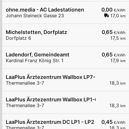
ohne.media - AC Ladestationen
0,00
€/kWh
Johann Steineck Gasse 23
17,0
km
Michelstetten, Dorfplatz
0,65
€/kWh
Dorfplatz 6
17,5
km
Ladendorf, Gemeindeamt
0,65
€/kWh
Kardinal Franz König Str. 1
17,9
km
LaaPlus Ärztezentrum Wallbox LP7-12
Thermenallee 3-7
18,3
km
LaaPlus Ärztezentrum Wallbox LP1-6
Thermenallee 3-7
18,3
km
LaaPlus Ärztezentrum DC LP1 - LP2
0,45
€/kWh
Thermenallee 3-7
18,3
km