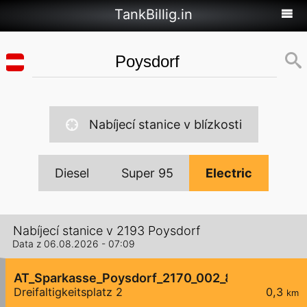
TankBillig.in
Nabíjecí stanice v blízkosti
Diesel
Super 95
Electric
Nabíjecí stanice v 2193 Poysdorf
Data z 06.08.2026 - 07:09
AT_Sparkasse_Poysdorf_2170_002_8211012707 öf
Dreifaltigkeitsplatz 2
0,3
km