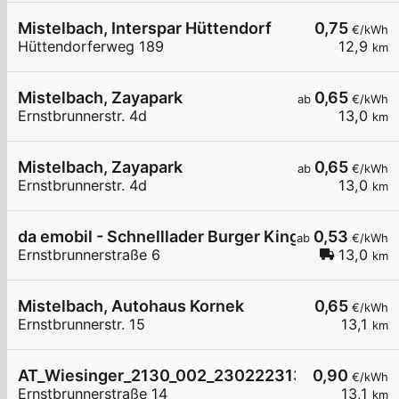
Mistelbach, Interspar Hüttendorf
0,75
€/kWh
Hüttendorferweg 189
12,9
km
Mistelbach, Zayapark
0,65
ab
€/kWh
Ernstbrunnerstr. 4d
13,0
km
Mistelbach, Zayapark
0,65
ab
€/kWh
Ernstbrunnerstr. 4d
13,0
km
da emobil - Schnelllader Burger King Mistelbach
0,53
ab
€/kWh
Ernstbrunnerstraße 6
13,0
km
Mistelbach, Autohaus Kornek
0,65
€/kWh
Ernstbrunnerstr. 15
13,1
km
AT_Wiesinger_2130_002_230222313 öffentlich
0,90
€/kWh
Ernstbrunnerstraße 14
13,1
km