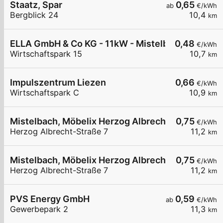
Staatz, Spar
0,65
ab
€/kWh
Bergblick 24
10,4
km
ELLA GmbH & Co KG - 11kW - Mistelbach - Maschi
0,48
€/kWh
Wirtschaftspark 15
10,7
km
Impulszentrum Liezen
0,66
€/kWh
Wirtschaftspark C
10,9
km
Mistelbach, Möbelix Herzog Albrecht-Straße
0,75
€/kWh
Herzog Albrecht-Straße 7
11,2
km
Mistelbach, Möbelix Herzog Albrecht-Straße
0,75
€/kWh
Herzog Albrecht-Straße 7
11,2
km
PVS Energy GmbH
0,59
ab
€/kWh
Gewerbepark 2
11,3
km