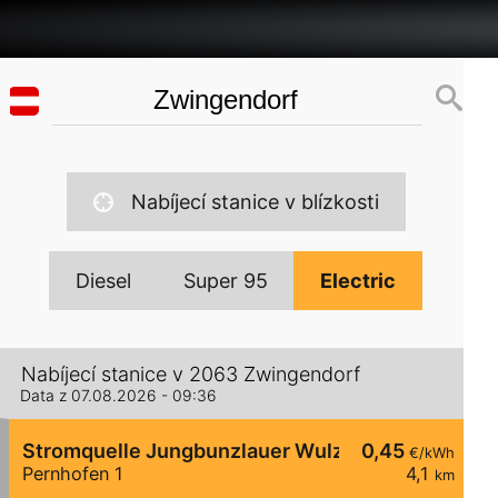
Nabíjecí stanice v blízkosti
Diesel
Super 95
Electric
Nabíjecí stanice v 2063 Zwingendorf
Data z 07.08.2026 - 09:36
Stromquelle Jungbunzlauer Wulzeshofen 5
0,45
€/kWh
Pernhofen 1
4,1
km