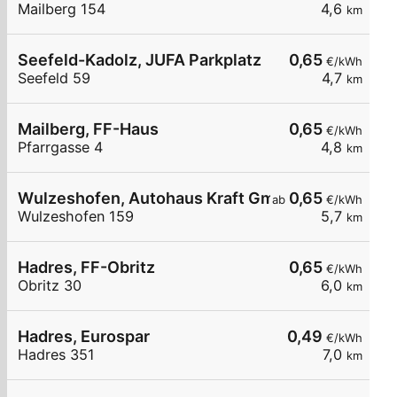
Mailberg 154
4,6
km
Seefeld-Kadolz, JUFA Parkplatz
0,65
€/kWh
Seefeld 59
4,7
km
Mailberg, FF-Haus
0,65
€/kWh
Pfarrgasse 4
4,8
km
Wulzeshofen, Autohaus Kraft GmbH
0,65
ab
€/kWh
Wulzeshofen 159
5,7
km
Hadres, FF-Obritz
0,65
€/kWh
Obritz 30
6,0
km
Hadres, Eurospar
0,49
€/kWh
Hadres 351
7,0
km