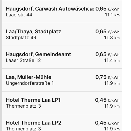
Haugsdorf, Carwash Autowäsche
0,65
ab
€/kWh
Laaerstr. 44
11,1
km
Laa/Thaya, Stadtplatz
0,65
€/kWh
Stadtplatz 49
11,3
km
Haugsdorf, Gemeindeamt
0,65
€/kWh
Laaer Straße 12
11,4
km
Laa, Müller-Mühle
0,75
€/kWh
Ungerndorferstraße 1
11,9
km
Hotel Therme Laa LP1
0,45
€/kWh
Thermenplatz 3
11,9
km
Hotel Therme Laa LP2
0,45
€/kWh
Thermenplatz 3
11,9
km