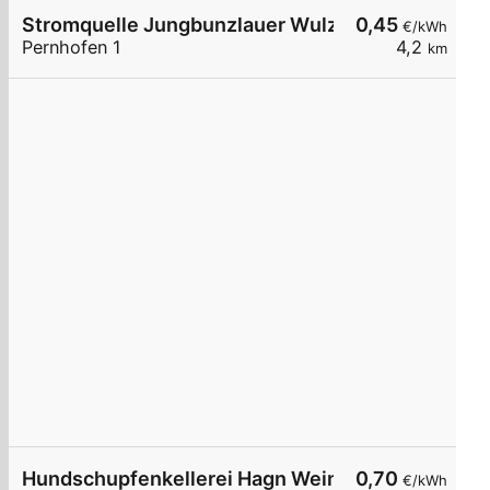
Stromquelle Jungbunzlauer Wulzeshofen DC40
0,45
€/kWh
Pernhofen 1
4,2
km
Hundschupfenkellerei Hagn Weine GesmbH
0,70
€/kWh