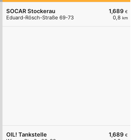
SOCAR Stockerau
1,689
€
Eduard-Rösch-Straße 69-73
0,8
km
OIL! Tankstelle
1,689
€