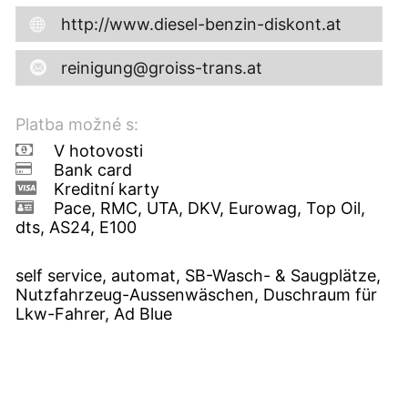
http://www.diesel-benzin-diskont.at
reinigung@groiss-trans.at
Platba možné s:
V hotovosti
Bank card
Kreditní karty
Pace, RMC, UTA, DKV, Eurowag, Top Oil,
dts, AS24, E100
self service, automat, SB-Wasch- & Saugplätze,
Nutzfahrzeug-Aussenwäschen, Duschraum für
Lkw-Fahrer, Ad Blue