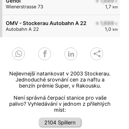
Genol
≥ 1,689
€
Wienerstrasse 73
1,7
km
OMV - Stockerau Autobahn A 22
≥ 1,689
€
Autobahn A 22
1,0
km
Nejlevnejší natankovat v 2003 Stockerau.
Jednoduché srovnání cen za naftu a
benzín prémie Super, v Rakousku.
Není správná čerpací stanice pro vaše
palivo? Vyhledávání v jednom z přilehlých
míst:
2104 Spillern