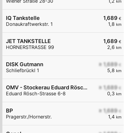
Wiener Straße 28-30
1,2
km
IQ Tankstelle
1,689
€
Donaukraftwerkstr. 1
1,8
km
JET TANKSTELLE
1,689
€
HORNERSTRASSE 99
2,6
km
DISK Gutmann
≥ 1,689
€
Schliefbrückl 1
5,8
km
OMV - Stockerau Eduard Rösch-Straße 6-8
≥ 1,689
€
Eduard Rösch-Strasse 6-8
0,3
km
BP
≥ 1,689
€
Pragerstr./Hornerstr.
1,4
km