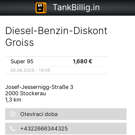
TankBillig.in
Diesel-Benzin-Diskont
Groiss
Super 95
1,680
€
08.08.2026 - 14:08
Josef-Jessernigg-Straße 3
2000
Stockerau
1,3
km
Otevírací doba
+4322666344325