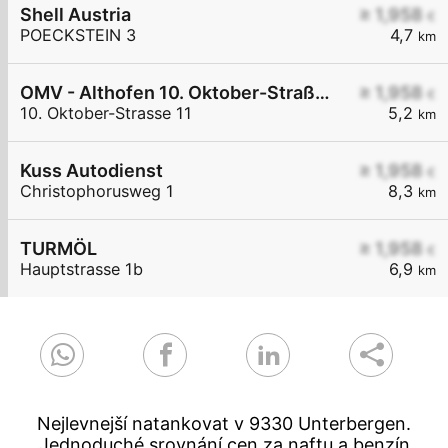
Shell Austria
≥ 1,958
€
POECKSTEIN 3
4,7
km
OMV - Althofen 10. Oktober-Straße 11
≥ 1,958
€
10. Oktober-Strasse 11
5,2
km
Kuss Autodienst
≥ 1,958
€
Christophorusweg 1
8,3
km
TURMÖL
≥ 1,958
€
Hauptstrasse 1b
6,9
km
Nejlevnejší natankovat v 9330 Unterbergen.
Jednoduché srovnání cen za naftu a benzín