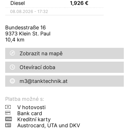
Diesel
1,926
€
08.08.2026 - 17:32
Bundesstraße 16
9373
Klein St. Paul
10,4
km
Zobrazit na mapě
Otevírací doba
m3@tanktechnik.at
Platba možné s:
V hotovosti
Bank card
Kreditní karty
Austrocard, UTA und DKV