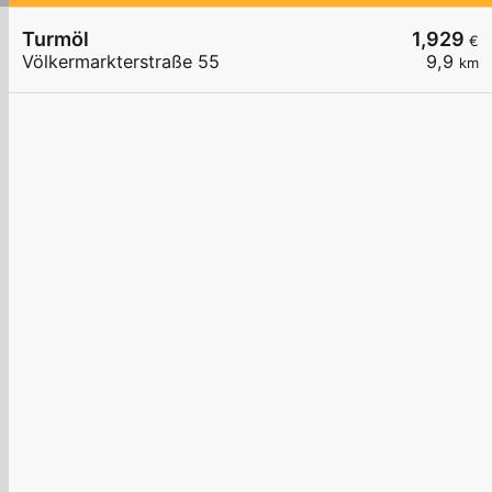
Turmöl
1,929
€
Völkermarkterstraße 55
9,9
km