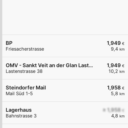
BP
1,949
€
Friesacherstrasse
9,4
km
OMV - Sankt Veit an der Glan Lastenstraße 38
1,949
€
Lastenstrasse 38
10,2
km
Steindorfer Mail
1,958
€
Mail Süd 1-5
5,8
km
Lagerhaus
≥ 1,958
€
Bahnstrasse 3
4,8
km