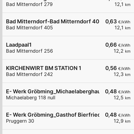
Bad Mitterndorf 279
12,1
km
Bad Mitterndorf-Bad Mitterndorf 405
0,63
€/kWh
Bad Mitterndorf 405
12,1
km
Laadpaal1
0,66
€/kWh
Bad Mitterndorf 256
12,2
km
KIRCHENWIRT BM STATION 1
0,56
€/kWh
Bad Mitterndorf 242
12,3
km
E- Werk Gröbming_Michaelaberghaus
0,48
€/kWh
Michaelaberg 118 null
12,5
km
E- Werk Gröbming_Gasthof Bierfriedl
0,48
€/kWh
Pruggern 30
12,9
km