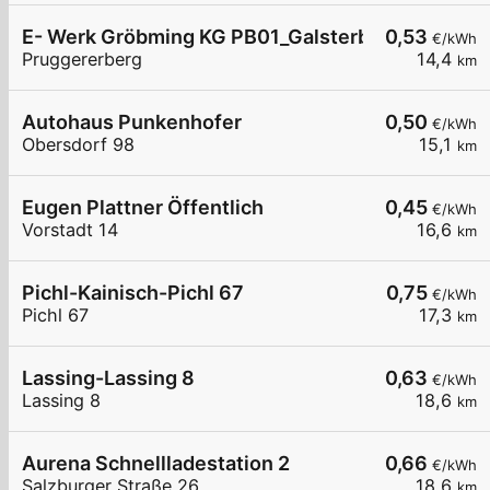
E- Werk Gröbming KG PB01_Galsterberg Talstati
0,53
€/kWh
Pruggererberg
14,4
km
Autohaus Punkenhofer
0,50
€/kWh
Obersdorf 98
15,1
km
Eugen Plattner Öffentlich
0,45
€/kWh
Vorstadt 14
16,6
km
Pichl-Kainisch-Pichl 67
0,75
€/kWh
Pichl 67
17,3
km
Lassing-Lassing 8
0,63
€/kWh
Lassing 8
18,6
km
Aurena Schnellladestation 2
0,66
€/kWh
Salzburger Straße 26
18,6
km