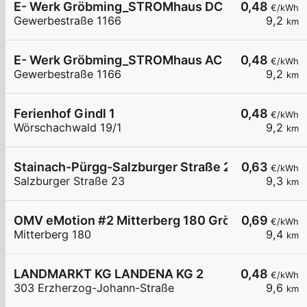
E- Werk Gröbming_STROMhaus DC
0,48
€/kWh
Gewerbestraße 1166
9,2
km
E- Werk Gröbming_STROMhaus AC
0,48
€/kWh
Gewerbestraße 1166
9,2
km
Ferienhof Gindl 1
0,48
€/kWh
Wörschachwald 19/1
9,2
km
Stainach-Pürgg-Salzburger Straße 23
0,63
€/kWh
Salzburger Straße 23
9,3
km
OMV eMotion #2 Mitterberg 180 Gröbming
0,69
€/kWh
Mitterberg 180
9,4
km
LANDMARKT KG LANDENA KG 2
0,48
€/kWh
303 Erzherzog-Johann-Straße
9,6
km