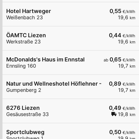
Hotel Hartweger
0,55
€/kWh
Weißenbach 23
19,6
km
ÖAMTC Liezen
0,44
€/kWh
Werkstraße 23
19,6
km
McDonalds's Haus im Ennstal
0,65
ab
€/kWh
Ennsling 160
19,7
km
Natur und Wellneshotel Höflehner - Hotel
0,89
€/kWh
Gumpenberg 2
19,7
km
6276 Liezen
0,49
€/kWh
Gesäusestraße 33
19,8
km
Sportclubweg
0,50
€/kWh
Sportclubweg 1,
19,9
km