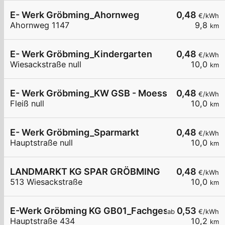
E- Werk Gröbming_Ahornweg
0,48
€/kWh
Ahornweg 1147
9,8
km
E- Werk Gröbming_Kindergarten
0,48
€/kWh
Wiesackstraße null
10,0
km
E- Werk Gröbming_KW GSB - Moessna
0,48
€/kWh
Fleiß null
10,0
km
E- Werk Gröbming_Sparmarkt
0,48
€/kWh
Hauptstraße null
10,0
km
LANDMARKT KG SPAR GRÖBMING
0,48
€/kWh
513 Wiesackstraße
10,0
km
E-Werk Gröbming KG GB01_Fachgeschäft
0,53
ab
€/kWh
Hauptstraße 434
10,2
km