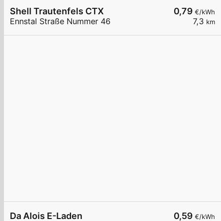
Shell Trautenfels CTX
0,79
€/kWh
Ennstal Straße Nummer 46
7,3
km
Da Alois E-Laden
0,59
€/kWh