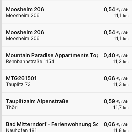
Moosheim 206
0,54
€/kWh
Moosheim 206
11,1
km
Moosheim 206
0,54
€/kWh
Moosheim 206
11,1
km
Mountain Paradise Appartments Top 1
0,40
€/kWh
Rennbahnstraße 1154
11,2
km
MTG261501
0,66
€/kWh
Tauplitz 73
11,3
km
Tauplitzalm Alpenstraße
0,59
€/kWh
Thörl
11,7
km
Bad Mitterndorf - Ferienwohnung Schretthauser
0,66
€/kWh
Neuhofen 181
11,8
km