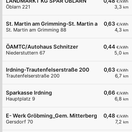
LANDMARKT KG SPAR ÖBLARN
0,48
€/kWh
Öblarn 221
3,3
km
St. Martin am Grimming-St. Martin am Grimming 
0,63
€/kWh
St. Martin am Grimming 88
4,3
km
ÖAMTC/Autohaus Schnitzer
0,44
€/kWh
Niederstuttern 67
5,0
km
Irdning-Trautenfelserstraße 200
0,63
€/kWh
Trautenfelserstraße 200
6,7
km
Sparkasse Irdning
0,66
€/kWh
Hauptplatz 9
6,8
km
E- Werk Gröbming_Gem. Mitterberg
0,48
€/kWh
Gersdorf 70
7,2
km