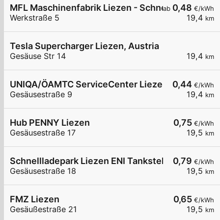
MFL Maschinenfabrik Liezen - Schnellladestatio
0,48
ab
€/kWh
Werkstraße 5
19,4
km
Tesla Supercharger Liezen, Austria
Gesäuse Str 14
19,4
km
UNIQA/ÖAMTC ServiceCenter Liezen
0,44
€/kWh
Gesäusestraße 9
19,4
km
Hub PENNY Liezen
0,75
€/kWh
Gesäusestraße 17
19,5
km
Schnellladepark Liezen ENI Tankstelle - DC4
0,79
€/kWh
Gesäusestraße 18
19,5
km
FMZ Liezen
0,65
€/kWh
Gesäußestraße 21
19,5
km