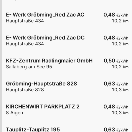
E- Werk Gröbming_Red Zac AC
0,48
€/kWh
Hauptstraße 434
10,2
km
E- Werk Gröbming_Red Zac DC
0,48
€/kWh
Hauptstraße 434
10,2
km
KFZ-Zentrum Radlingmaier GmbH
0,50
€/kWh
Sallaberg am See 95
10,2
km
Gröbming-Hauptstraße 828
0,63
€/kWh
Hauptstraße 828
10,3
km
KIRCHENWIRT PARKPLATZ 2
0,48
€/kWh
8 Aigen
10,3
km
Tauplitz-Tauplitz 195
0,63
€/kWh