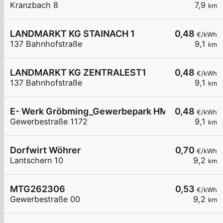
Kranzbach 8
7,9
km
LANDMARKT KG STAINACH 1
0,48
€/kWh
137 Bahnhofstraße
9,1
km
LANDMARKT KG ZENTRALEST1
0,48
€/kWh
137 Bahnhofstraße
9,1
km
E- Werk Gröbming_Gewerbepark HMG
0,48
€/kWh
Gewerbestraße 1172
9,1
km
Dorfwirt Wöhrer
0,70
€/kWh
Lantschern 10
9,2
km
MTG262306
0,53
€/kWh
Gewerbestraße 00
9,2
km