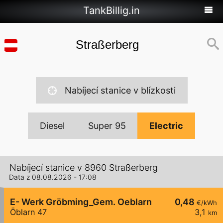
TankBillig.in
Nabíjecí stanice v blízkosti
Diesel
Super 95
Electric
Nabíjecí stanice v 8960 Straßerberg
Data z 08.08.2026 - 17:08
E- Werk Gröbming_Gem. Oeblarn
0,48
€/kWh
Öblarn 47
3,1
km