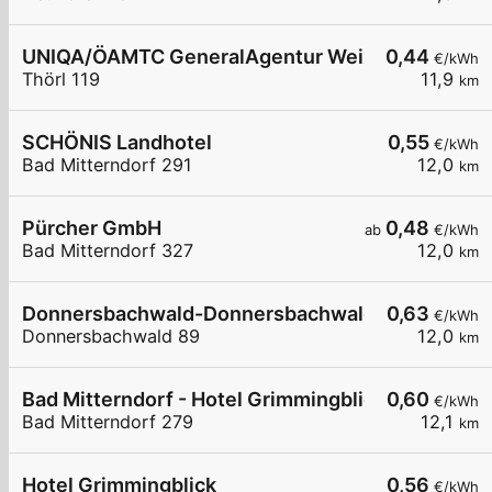
UNIQA/ÖAMTC GeneralAgentur Weixelbaumer &
0,44
€/kWh
Thörl 119
11,9
km
SCHÖNIS Landhotel
0,55
€/kWh
Bad Mitterndorf 291
12,0
km
Pürcher GmbH
0,48
ab
€/kWh
Bad Mitterndorf 327
12,0
km
Donnersbachwald-Donnersbachwald 89
0,63
€/kWh
Donnersbachwald 89
12,0
km
Bad Mitterndorf - Hotel Grimmingblick
0,60
€/kWh
Bad Mitterndorf 279
12,1
km
Hotel Grimmingblick
0,56
€/kWh