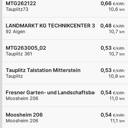
MTG262122
0,66
€/kWh
Tauplitz73
10,6
km
LANDMARKT KG TECHNIKCENTER 3
0,48
€/kWh
92 Aigen
10,7
km
MTG263005_02
0,53
€/kWh
Tauplitz 361
10,7
km
Tauplitz Talstation Mitterstein
0,53
€/kWh
Tauplitz
10,8
km
Fresner Garten- und Landschaftsbau GmbH Moo
0,54
€/kWh
Moosheim 206
11,0
km
Moosheim 206
0,54
€/kWh
Moosheim 206
11,1
km