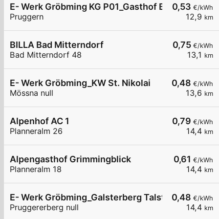
E- Werk Gröbming KG P01_Gasthof Bierfriedl
0,53
€/kWh
Pruggern
12,9
km
BILLA Bad Mitterndorf
0,75
€/kWh
Bad Mitterndorf 48
13,1
km
E- Werk Gröbming_KW St. Nikolai
0,48
€/kWh
Mössna null
13,6
km
Alpenhof AC 1
0,79
€/kWh
Planneralm 26
14,4
km
Alpengasthof Grimmingblick
0,61
€/kWh
Planneralm 18
14,4
km
E- Werk Gröbming_Galsterberg Talstation
0,48
€/kWh
Pruggererberg null
14,4
km