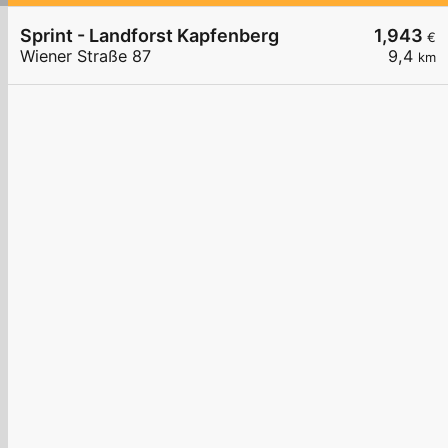
Sprint - Landforst Kapfenberg
1,943
€
Wiener Straße 87
9,4
km