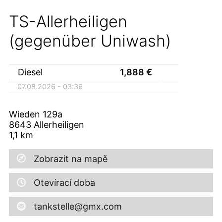
TS-Allerheiligen
(gegenüber Uniwash)
Diesel
1,888
€
07.08.2026 - 03:36
Wieden 129a
8643
Allerheiligen
1,1
km
Zobrazit na mapě
Otevírací doba
tankstelle@gmx.com