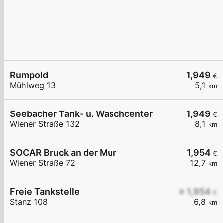
Rumpold
1,949
€
Mühlweg 13
5,1
km
Seebacher Tank- u. Waschcenter
1,949
€
Wiener Straße 132
8,1
km
SOCAR Bruck an der Mur
1,954
€
Wiener Straße 72
12,7
km
Freie Tankstelle
≥ 1,954
€
Stanz 108
6,8
km