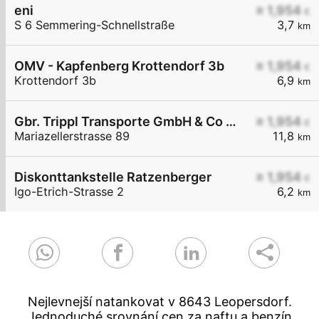
eni
≥ 1,954
€
S 6 Semmering-Schnellstraße
3,7
km
OMV - Kapfenberg Krottendorf 3b
≥ 1,954
€
Krottendorf 3b
6,9
km
Gbr. Trippl Transporte GmbH & Co KG
≥ 1,954
€
Mariazellerstrasse 89
11,8
km
Diskonttankstelle Ratzenberger
≥ 1,954
€
Igo-Etrich-Strasse 2
6,2
km
Nejlevnejší natankovat v 8643 Leopersdorf.
Jednoduché srovnání cen za naftu a benzín