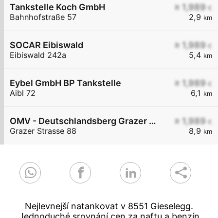
Tankstelle Koch GmbH
≥ 1,989
€
Bahnhofstraße 57
2,9
km
SOCAR Eibiswald
≥ 1,989
€
Eibiswald 242a
5,4
km
Eybel GmbH BP Tankstelle
≥ 1,989
€
Aibl 72
6,1
km
OMV - Deutschlandsberg Grazer Straße 88
≥ 1,989
€
Grazer Strasse 88
8,9
km
Nejlevnejší natankovat v 8551 Gieselegg.
Jednoduché srovnání cen za naftu a benzín