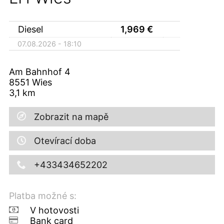
Diesel
1,969
€
07.08.2026 - 18:10
Am Bahnhof 4
8551
Wies
3,1
km
Zobrazit na mapě
Otevírací doba
+433434652202
Platba možné s:
V hotovosti
Bank card