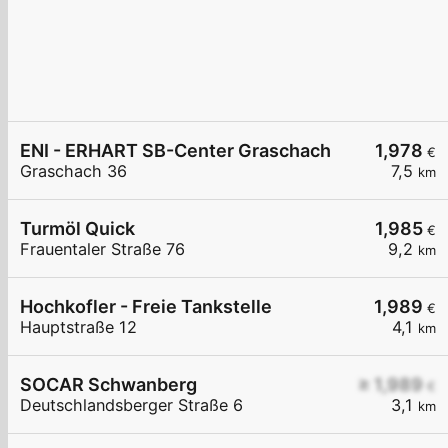
ENI - ERHART SB-Center Graschach
1,978
€
Graschach 36
7,5
km
Turmöl Quick
1,985
€
Frauentaler Straße 76
9,2
km
Hochkofler - Freie Tankstelle
1,989
€
Hauptstraße 12
4,1
km
SOCAR Schwanberg
≥ 1,989
€
Deutschlandsberger Straße 6
3,1
km