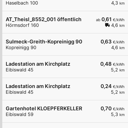
Haselbach 100
4,3
km
AT_Theisl_8552_001 öffentlich
0,61
ab
€/kWh
Hörmsdorf 160
4,6
km
Sulmeck-Greith-Kopreinigg 90
0,63
€/kWh
Kopreinigg 90
4,6
km
Ladestation am Kirchplatz
0,48
€/kWh
Eibiswald 45
5,2
km
Ladestation am Kirchplatz
0,24
€/kWh
Eibiswald 45
5,2
km
Gartenhotel KLOEPFERKELLER
0,70
€/kWh
Eibiswald 59
5,3
km