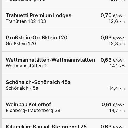
Trahuetti Premium Lodges
0,70
€/kWh
Trahütten 102-103
12,6
km
Großklein-Großklein 120
0,63
€/kWh
Großklein 120
13,3
km
Wettmannstätten-Wettmannstätten 2
0,63
€/kWh
Wettmannstätten 2
14,1
km
Schönaich-Schönaich 45a
Schönaich 45a
14,4
km
Weinbau Kollerhof
0,61
€/kWh
Eichberg-Trautenberg 39
14,7
km
Kitzeck im Sausal-Steinriegel 25
0,63
€/kWh