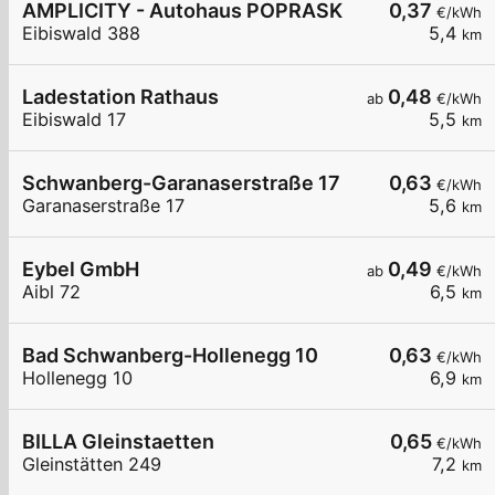
AMPLICITY - Autohaus POPRASK
0,37
€/kWh
Eibiswald 388
5,4
km
Ladestation Rathaus
0,48
ab
€/kWh
Eibiswald 17
5,5
km
Schwanberg-Garanaserstraße 17
0,63
€/kWh
Garanaserstraße 17
5,6
km
Eybel GmbH
0,49
ab
€/kWh
Aibl 72
6,5
km
Bad Schwanberg-Hollenegg 10
0,63
€/kWh
Hollenegg 10
6,9
km
BILLA Gleinstaetten
0,65
€/kWh
Gleinstätten 249
7,2
km