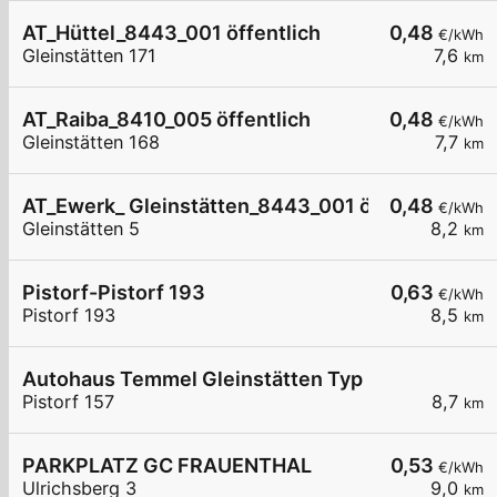
AT_Hüttel_8443_001 öffentlich
0,48
€/kWh
Gleinstätten 171
7,6
km
AT_Raiba_8410_005 öffentlich
0,48
€/kWh
Gleinstätten 168
7,7
km
AT_Ewerk_ Gleinstätten_8443_001 öffentlich
0,48
€/kWh
Gleinstätten 5
8,2
km
Pistorf-Pistorf 193
0,63
€/kWh
Pistorf 193
8,5
km
Autohaus Temmel Gleinstätten Typ 2
Pistorf 157
8,7
km
PARKPLATZ GC FRAUENTHAL
0,53
€/kWh
Ulrichsberg 3
9,0
km