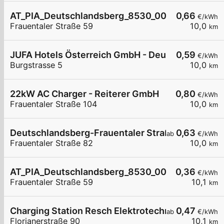
AT_PIA_Deutschlandsberg_8530_001 öffentlich
0,66
€/kWh
Frauentaler Straße 59
10,0
km
JUFA Hotels Österreich GmbH - Deutschlandsber
0,59
€/kWh
Burgstrasse 5
10,0
km
22kW AC Charger - Reiterer GmbH
0,80
€/kWh
Frauentaler Straße 104
10,0
km
Deutschlandsberg-Frauentaler Straße 82
0,63
ab
€/kWh
Frauentaler Straße 82
10,0
km
AT_PIA_Deutschlandsberg_8530_005 öffentlich
0,36
€/kWh
Frauentaler Straße 59
10,1
km
Charging Station Resch Elektrotechnik GmbH
0,47
ab
€/kWh
Florianerstraße 90
10,1
km