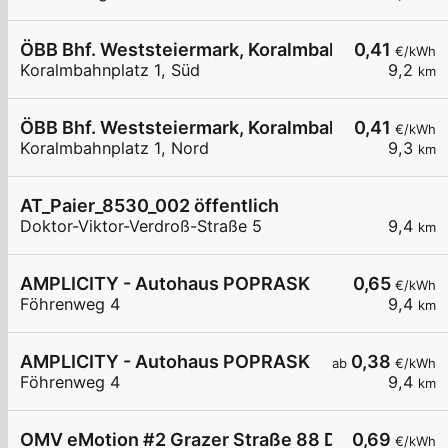
ÖBB Bhf. Weststeiermark, Koralmbahnplatz P&R 
0,41
€/kWh
Koralmbahnplatz 1, Süd
9,2
km
ÖBB Bhf. Weststeiermark, Koralmbahnplatz P&R 
0,41
€/kWh
Koralmbahnplatz 1, Nord
9,3
km
AT_Paier_8530_002 öffentlich
Doktor-Viktor-Verdroß-Straße 5
9,4
km
AMPLICITY - Autohaus POPRASK
0,65
€/kWh
Föhrenweg 4
9,4
km
AMPLICITY - Autohaus POPRASK
0,38
ab
€/kWh
Föhrenweg 4
9,4
km
OMV eMotion #2 Grazer Straße 88 Deutschlands
0,69
€/kWh