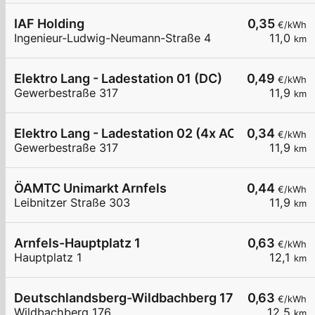
IAF Holding
0,35
€/kWh
Ingenieur-Ludwig-Neumann-Straße 4
11,0
km
Elektro Lang - Ladestation 01 (DC)
0,49
€/kWh
Gewerbestraße 317
11,9
km
Elektro Lang - Ladestation 02 (4x AC)
0,34
€/kWh
Gewerbestraße 317
11,9
km
ÖAMTC Unimarkt Arnfels
0,44
€/kWh
Leibnitzer Straße 303
11,9
km
Arnfels-Hauptplatz 1
0,63
€/kWh
Hauptplatz 1
12,1
km
Deutschlandsberg-Wildbachberg 176
0,63
€/kWh
Wildbachberg 176
12,5
km