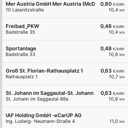
Mer Austria GmbH Mer Austria (McD) - Deutschla
0,80
€/kWh
10 Lassnitzstraße
10,4
km
Freibad_PKW
0,48
€/kWh
Badstraße 35
10,4
km
Sportanlage
0,48
€/kWh
Badstraße 33
10,6
km
Groß St. Florian-Rathausplatz 1
0,63
€/kWh
Rathausplatz 1
10,7
km
St. Johann im Saggautal-St. Johann im Saggautal
0,63
€/kWh
St. Johann im Saggautal 88a
10,8
km
IAF Holding GmbH -eCarUP AG
Ing. Ludwig- Neumann-Straße 4
11,0
km