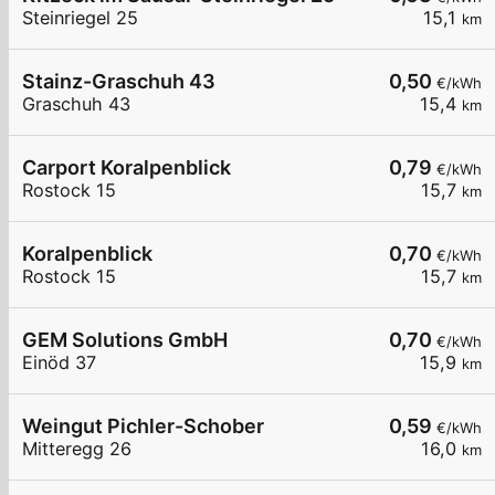
Steinriegel 25
15,1
km
Stainz-Graschuh 43
0,50
€/kWh
Graschuh 43
15,4
km
Carport Koralpenblick
0,79
€/kWh
Rostock 15
15,7
km
Koralpenblick
0,70
€/kWh
Rostock 15
15,7
km
GEM Solutions GmbH
0,70
€/kWh
Einöd 37
15,9
km
Weingut Pichler-Schober
0,59
€/kWh
Mitteregg 26
16,0
km