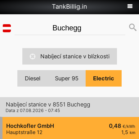
TankBillig.in
Nabíjecí stanice v blízkosti
Diesel
Super 95
Electric
Nabíjecí stanice v 8551 Buchegg
Data z 07.08.2026 - 07:45
Hochkofler GmbH
0,48
€/kWh
Hauptstraße 12
1,5
km