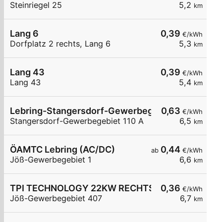
Steinriegel 25
5,2
km
Lang 6
0,39
€/kWh
Dorfplatz 2 rechts, Lang 6
5,3
km
Lang 43
0,39
€/kWh
Lang 43
5,4
km
Lebring-Stangersdorf-Gewerbegebiet 110 A
0,63
€/kWh
Stangersdorf-Gewerbegebiet 110 A
6,5
km
ÖAMTC Lebring (AC/DC)
0,44
ab
€/kWh
Jöß-Gewerbegebiet 1
6,6
km
TPI TECHNOLOGY 22KW RECHTS
0,36
€/kWh
Jöß-Gewerbegebiet 407
6,7
km