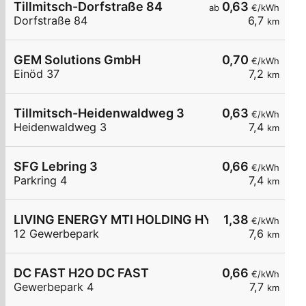
Tillmitsch-Dorfstraße 84
0,63
ab
€/kWh
Dorfstraße 84
6,7
km
GEM Solutions GmbH
0,70
€/kWh
Einöd 37
7,2
km
Tillmitsch-Heidenwaldweg 3
0,63
€/kWh
Heidenwaldweg 3
7,4
km
SFG Lebring 3
0,66
€/kWh
Parkring 4
7,4
km
LIVING ENERGY MTI HOLDING HYC
1,38
€/kWh
12 Gewerbepark
7,6
km
DC FAST H2O DC FAST
0,66
€/kWh
Gewerbepark 4
7,7
km