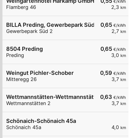
Weingartenhotel Harkamp GmbH WB1
0,55
€/kWh
Flamberg 46
2,3
km
BILLA Preding, Gewerbepark Süd
0,65
€/kWh
Gewerbepark Süd 2
2,7
km
8504 Preding
0,65
€/kWh
Preding
3,0
km
Weingut Pichler-Schober
0,59
€/kWh
Mitteregg 26
3,7
km
Wettmannstätten-Wettmannstätten 2
0,63
€/kWh
Wettmannstätten 2
3,7
km
Schönaich-Schönaich 45a
Schönaich 45a
4,0
km