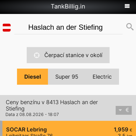
TankBillig.in
Čerpací stanice v okolí
Diesel
Super 95
Electric
Ceny benzínu v 8413 Haslach an der
Stiefing
Data z 08.08.2026 - 18:07
SOCAR Lebring
1,959
€
Leibnitzer Straße 76
3,5