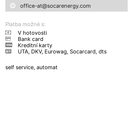
office-at@socarenergy.com
Platba možné s:
V hotovosti
Bank card
Kreditní karty
UTA, DKV, Eurowag, Socarcard, dts
self service, automat