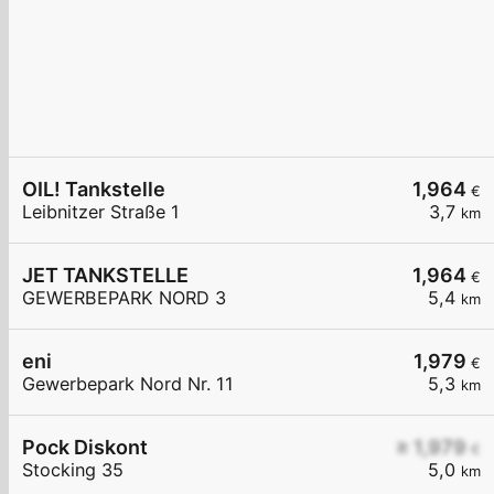
OIL! Tankstelle
1,964
€
Leibnitzer Straße 1
3,7
km
JET TANKSTELLE
1,964
€
GEWERBEPARK NORD 3
5,4
km
eni
1,979
€
Gewerbepark Nord Nr. 11
5,3
km
Pock Diskont
≥ 1,979
€
Stocking 35
5,0
km