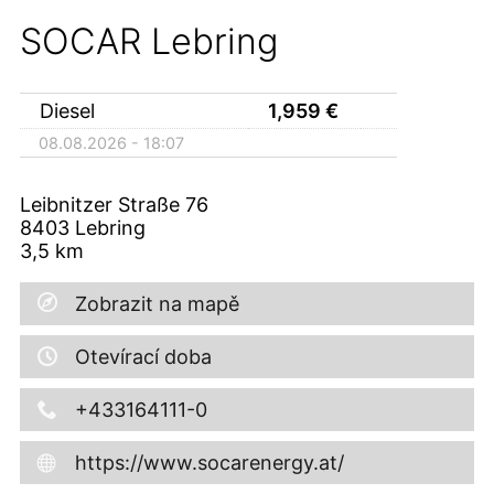
SOCAR Lebring
Diesel
1,959
€
08.08.2026 - 18:07
Leibnitzer Straße 76
8403
Lebring
3,5
km
Zobrazit na mapě
Otevírací doba
+433164111-0
https://www.socarenergy.at/