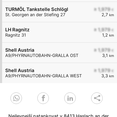
TURMÖL Tankstelle Schlögl
≥ 1,979
€
St. Georgen an der Stiefing 27
2,7
km
LH Ragnitz
≥ 1,979
€
Ragnitz 31
1,2
km
Shell Austria
≥ 1,979
€
A9/PHYRNAUTOBAHN-GRALLA OST
3,1
km
Shell Austria
≥ 1,979
€
A9/PHYRNAUTOBAHN-GRALLA WEST
3,3
km
Nejlevnejší natankovat v 8413 Haslach an der