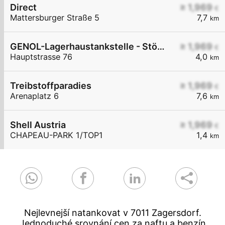
Direct
≥ 1,969
€
Mattersburger Straße 5
7,7
km
GENOL-Lagerhaustankstelle - Stöttera
≥ 1,969
€
Hauptstrasse 76
4,0
km
Treibstoffparadies
≥ 1,969
€
Arenaplatz 6
7,6
km
Shell Austria
≥ 1,969
€
CHAPEAU-PARK 1/TOP1
1,4
km
Nejlevnejší natankovat v 7011 Zagersdorf.
Jednoduché srovnání cen za naftu a benzín