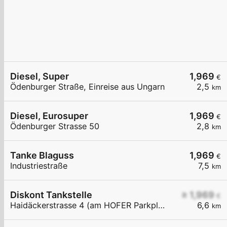
Diesel, Super
1,969
€
Ödenburger Straße, Einreise aus Ungarn
2,5
km
Diesel, Eurosuper
1,969
€
Ödenburger Strasse 50
2,8
km
Tanke Blaguss
1,969
€
Industriestraße
7,5
km
Diskont Tankstelle
≥ 1,969
€
Haidäckerstrasse 4 (am HOFER Parkplatz)
6,6
km