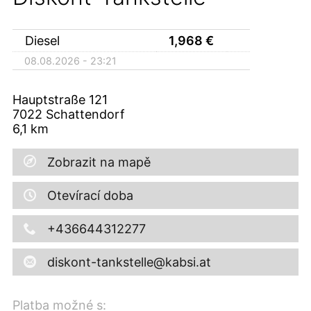
Diesel
1,968
€
08.08.2026 - 23:21
Hauptstraße 121
7022
Schattendorf
6,1
km
Zobrazit na mapě
Otevírací doba
+436644312277
diskont-tankstelle@kabsi.at
Platba možné s: