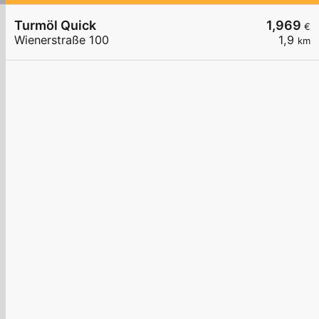
Turmöl Quick
1,969
€
Wienerstraße 100
1,9
km