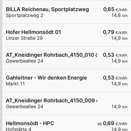
BILLA Reichenau, Sportplatzweg
0,65
€/kWh
Sportplatzweg 2
14,8
km
Hofer Hellmonsödt 01
0,79
€/kWh
Linzer Straße 29
14,9
km
AT_Kneidinger Rohrbach_4150_010 öffentlich
0,53
€/kWh
Gewerbeallee 24
14,9
km
Gahleitner - Wir denken Energie
0,53
€/kWh
Markt 11
14,9
km
AT_Kneidinger Rohrbach_4150_009 öffentlich
Gewerbeallee 24
14,9
km
Hellmonsödt - HPC
0,69
ab
€/kWh
Hofstätte 4
14,9
km