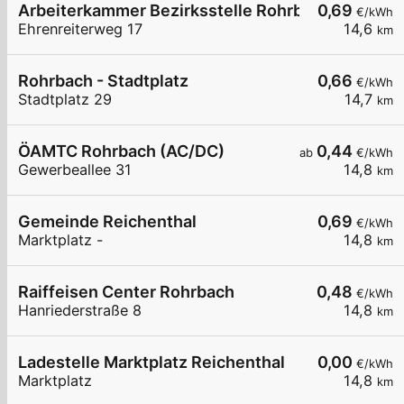
Arbeiterkammer Bezirksstelle Rohrbach
0,69
€/kWh
Ehrenreiterweg 17
14,6
km
Rohrbach - Stadtplatz
0,66
€/kWh
Stadtplatz 29
14,7
km
ÖAMTC Rohrbach (AC/DC)
0,44
ab
€/kWh
Gewerbeallee 31
14,8
km
Gemeinde Reichenthal
0,69
€/kWh
Marktplatz -
14,8
km
Raiffeisen Center Rohrbach
0,48
€/kWh
Hanriederstraße 8
14,8
km
Ladestelle Marktplatz Reichenthal
0,00
€/kWh
Marktplatz
14,8
km