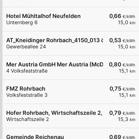
Hotel Mühltalhof Neufelden
0,66
€/kWh
Unternberg 6
15,0
km
AT_Kneidinger Rohrbach_4150_013 öffentlich
0,53
€/kWh
Gewerbeallee 24
15,0
km
Mer Austria GmbH Mer Austria (McD) - Rohrbach -
0,80
€/kWh
4 Volksfeststraße
15,1
km
FMZ Rohrbach
0,75
€/kWh
Volksfeststraße 3
15,1
km
Hofer Rohrbach, Wirtschaftszeile 2, 01
0,79
€/kWh
Wirtschaftszeile 2
15,3
km
Gemeinde Reichenau
0,69
€/kWh