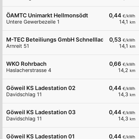
ÖAMTC Unimarkt Hellmonsödt
0,44
€/kWh
Untere Gewerbezeile 1
14,1
km
M-TEC Beteiliungs GmbH Schnellladestation
0,53
€/kWh
Arnreit 51
14,1
km
WKO Rohrbach
0,66
€/kWh
Haslacherstrasse 4
14,2
km
Göweil KS Ladestation 02
0,44
€/kWh
Davidschlag 11
14,3
km
Göweil KS Ladestation 03
0,44
€/kWh
Davidschlag 11
14,3
km
Göweil KS Ladestation 01
0,44
€/kWh