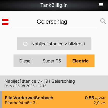
TankBillig.in
Nabíjecí stanice v blízkosti
Diesel
Super 95
Electric
Nabíjecí stanice v 4191 Geierschlag
Data z 06.08.2026 - 12:12
Ella Vorderweißenbach
0,56
€/kWh
Pfarrhofstraße 3
2,9
km