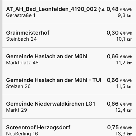
AT_AH_Bad_Leonfelden_4190_002 (wird getausch
0,48
ab
€/kWh
Gerastraße 1
9,3
km
Grainmeisterhof
0,30
€/kWh
Steinbach 24
10,1
km
Gemeinde Haslach an der Mühl
0,66
€/kWh
Marktplatz 45
11,2
km
Gemeinde Haslach an der Mühl - TUK
0,66
€/kWh
Stelzen 26
11,5
km
Gemeinde Niederwaldkirchen LG1
0,66
€/kWh
Markt 29
12,4
km
Screenroof Herzogsdorf
0,75
€/kWh
Neußerling 16
13,3
km