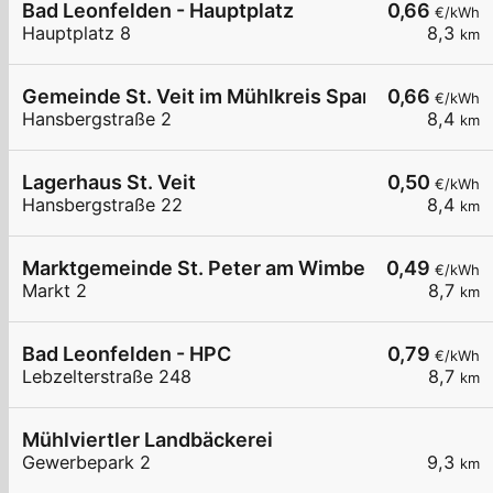
Bad Leonfelden - Hauptplatz
0,66
€/kWh
Hauptplatz 8
8,3
km
Gemeinde St. Veit im Mühlkreis Spar LP2
0,66
€/kWh
Hansbergstraße 2
8,4
km
Lagerhaus St. Veit
0,50
€/kWh
Hansbergstraße 22
8,4
km
Marktgemeinde St. Peter am Wimberg
0,49
€/kWh
Markt 2
8,7
km
Bad Leonfelden - HPC
0,79
€/kWh
Lebzelterstraße 248
8,7
km
Mühlviertler Landbäckerei
Gewerbepark 2
9,3
km