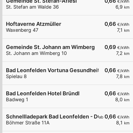
Gemeinde St. Stefan-Afiesl
0,66
€/kWh
St. Stefan am Walde 36
6,9
km
Hoftaverne Atzmüller
0,66
€/kWh
Waxenberg 47
7,1
km
Gemeinde St. Johann am Wimberg
0,69
€/kWh
St. Johann am Wimberg 10
7,2
km
Bad Leonfelden Vortuna Gesundheitsresort
0,66
€/kWh
Spielau 8
7,8
km
Bad Leonfelden Hotel Bründl
0,66
€/kWh
Badweg 1
8,0
km
Schnellladepark Bad Leonfelden - DC
0,66
ab
€/kWh
Böhmer Straße 11A
8,1
km