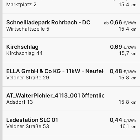
Marktplatz 2
15,4
km
Schnellladepark Rohrbach - DC
0,66
ab
€/kWh
Wirtschaftszeile 5
15,4
km
Kirchschlag
0,69
€/kWh
Kirchschlag 44
15,7
km
ELLA GmbH & Co KG - 11kW - Neufelden - TDZ
0,48
€/kWh
Veldner Straße 29
15,8
km
AT_WalterPichler_4113_001 öffentlich
Adsdorf 13
15,8
km
Ladestation SLC 01
0,44
€/kWh
Veldner Straße 53
16,1
km