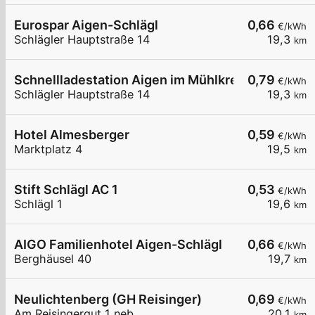
Eurospar Aigen-Schlägl
0,66
€/kWh
Schlägler Hauptstraße 14
19,3
km
Schnellladestation Aigen im Mühlkreis EUROSPA
0,79
€/kWh
Schlägler Hauptstraße 14
19,3
km
Hotel Almesberger
0,59
€/kWh
Marktplatz 4
19,5
km
Stift Schlägl AC 1
0,53
€/kWh
Schlägl 1
19,6
km
AIGO Familienhotel Aigen-Schlägl
0,66
€/kWh
Berghäusel 40
19,7
km
Neulichtenberg (GH Reisinger)
0,69
€/kWh
Am Reisingergut 1 neb
20,1
km