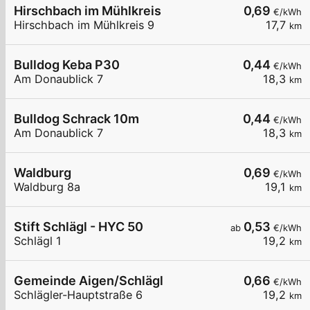
Hirschbach im Mühlkreis
0,69
€/kWh
Hirschbach im Mühlkreis 9
17,7
km
Bulldog Keba P30
0,44
€/kWh
Am Donaublick 7
18,3
km
Bulldog Schrack 10m
0,44
€/kWh
Am Donaublick 7
18,3
km
Waldburg
0,69
€/kWh
Waldburg 8a
19,1
km
Stift Schlägl - HYC 50
0,53
ab
€/kWh
Schlägl 1
19,2
km
Gemeinde Aigen/Schlägl
0,66
€/kWh
Schlägler-Hauptstraße 6
19,2
km