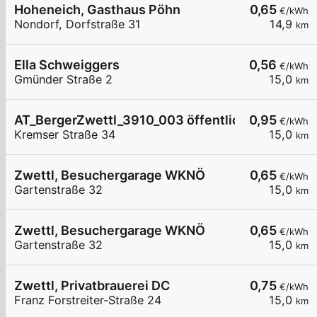
Hoheneich, Gasthaus Pöhn
0,65
€/kWh
Nondorf, Dorfstraße 31
14,9
km
Ella Schweiggers
0,56
€/kWh
Gmünder Straße 2
15,0
km
AT_BergerZwettl_3910_003 öffentlich
0,95
€/kWh
Kremser Straße 34
15,0
km
Zwettl, Besuchergarage WKNÖ
0,65
€/kWh
Gartenstraße 32
15,0
km
Zwettl, Besuchergarage WKNÖ
0,65
€/kWh
Gartenstraße 32
15,0
km
Zwettl, Privatbrauerei DC
0,75
€/kWh
Franz Forstreiter-Straße 24
15,0
km