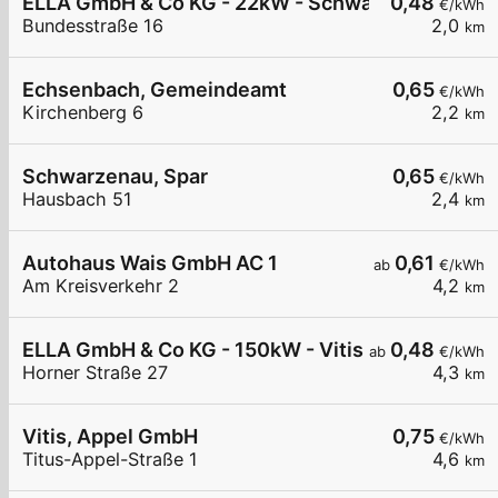
ELLA GmbH & Co KG - 22kW - Schwarzenau - Tha
0,48
€/kWh
Bundesstraße 16
2,0
km
Echsenbach, Gemeindeamt
0,65
€/kWh
Kirchenberg 6
2,2
km
Schwarzenau, Spar
0,65
€/kWh
Hausbach 51
2,4
km
Autohaus Wais GmbH AC 1
0,61
ab
€/kWh
Am Kreisverkehr 2
4,2
km
ELLA GmbH & Co KG - 150kW - Vitis - Holas - Schn
0,48
ab
€/kWh
Horner Straße 27
4,3
km
Vitis, Appel GmbH
0,75
€/kWh
Titus-Appel-Straße 1
4,6
km