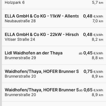
Holzpark 6
5,7
km
ELLA GmbH & Co KG - 11kW - Allentsteig - w4ro
0,48
€/kWh
Neubaustraße 28
7,0
km
ELLA GmbH & Co KG - 22kW - Hirschbach
0,48
€/kWh
Vitiser Straße 24
8,2
km
Lidl Waidhofen an der Thaya
0,45
ab
€/kWh
Brunnerstraße 29
8,8
km
Waidhofen/Thaya, HOFER Brunner Straße
0,75
€/kWh
Brunnerstraße 20
8,9
km
Waidhofen/Thaya, HOFER Brunner Straße
0,65
ab
€/kWh
Brunnerstraße 20
8,9
km