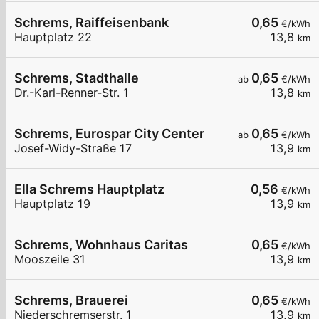
Schrems, Raiffeisenbank
0,65
€/kWh
Hauptplatz 22
13,8
km
Schrems, Stadthalle
0,65
ab
€/kWh
Dr.-Karl-Renner-Str. 1
13,8
km
Schrems, Eurospar City Center
0,65
ab
€/kWh
Josef-Widy-Straße 17
13,9
km
Ella Schrems Hauptplatz
0,56
€/kWh
Hauptplatz 19
13,9
km
Schrems, Wohnhaus Caritas
0,65
€/kWh
Mooszeile 31
13,9
km
Schrems, Brauerei
0,65
€/kWh
Niederschremserstr. 1
13,9
km