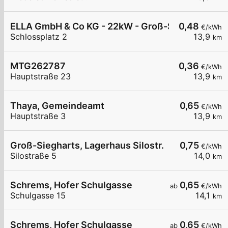
ELLA GmbH & Co KG - 22kW - Groß-Siegharts - T
0,48
€/kWh
Schlossplatz 2
13,9
km
MTG262787
0,36
€/kWh
Hauptstraße 23
13,9
km
Thaya, Gemeindeamt
0,65
€/kWh
Hauptstraße 3
13,9
km
Groß-Siegharts, Lagerhaus Silostr.
0,75
€/kWh
Silostraße 5
14,0
km
Schrems, Hofer Schulgasse
0,65
ab
€/kWh
Schulgasse 15
14,1
km
Schrems, Hofer Schulgasse
0,65
ab
€/kWh