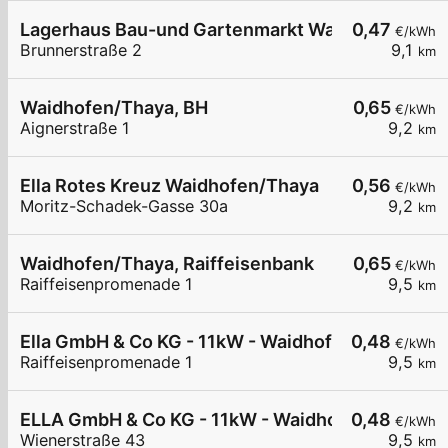
Lagerhaus Bau-und Gartenmarkt Waidhofen an d
0,47
€/kWh
Brunnerstraße 2
9,1
km
Waidhofen/Thaya, BH
0,65
€/kWh
Aignerstraße 1
9,2
km
Ella Rotes Kreuz Waidhofen/Thaya
0,56
€/kWh
Moritz-Schadek-Gasse 30a
9,2
km
Waidhofen/Thaya, Raiffeisenbank
0,65
€/kWh
Raiffeisenpromenade 1
9,5
km
Ella GmbH & Co KG - 11kW - Waidhofen/Thaya - R
0,48
€/kWh
Raiffeisenpromenade 1
9,5
km
ELLA GmbH & Co KG - 11kW - Waidhofen/Thaya - 
0,48
€/kWh
Wienerstraße 43
9,5
km