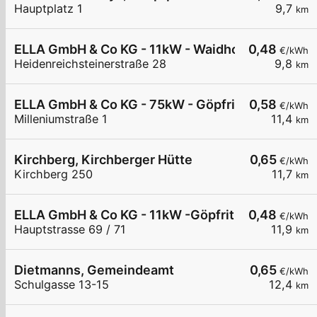
Hauptplatz 1
9,7
km
ELLA GmbH & Co KG - 11kW - Waidhofen/Thaya -
0,48
€/kWh
Heidenreichsteinerstraße 28
9,8
km
ELLA GmbH & Co KG - 75kW - Göpfritz Firma Hofst
0,58
€/kWh
Milleniumstraße 1
11,4
km
Kirchberg, Kirchberger Hütte
0,65
€/kWh
Kirchberg 250
11,7
km
ELLA GmbH & Co KG - 11kW -Göpfritz Nah & Frisch
0,48
€/kWh
Hauptstrasse 69 / 71
11,9
km
Dietmanns, Gemeindeamt
0,65
€/kWh
Schulgasse 13-15
12,4
km