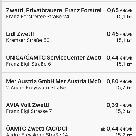
Zwettl, Privatbrauerei Franz Forstreiter-Str.
0,65
€/kWh
Franz Forstreiter-Straße 24
15,1
km
Lidl Zwettl
0,45
€/kWh
Kremser Straße 50
15,1
km
UNIQA/ÖAMTC ServiceCenter Zwettl
0,44
€/kWh
Franz Eigl-Straße 6
15,1
km
Mer Austria GmbH Mer Austria (McD) - Zwettl - A
0,80
€/kWh
2 Andre Freyskorn Straße
15,2
km
AVIA Volt Zwettl
0,39
€/kWh
Franz Eigl Strasse 7
15,2
km
ÖAMTC Zwettl (AC/DC)
0,44
ab
€/kWh
Andre Freyskorn Straße 14
15,2
km