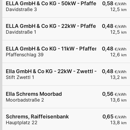
ELLA GmbH & Co KG - 50kW - Pfaffenschlag - W.E
0,58
€/kWh
Davidstraße 3
12,5
km
ELLA GmbH & Co KG - 22kW - Pfaffenschlag - W.E
0,48
€/kWh
Davidstraße 1
12,5
km
ELLA GmbH & Co KG - 11kW - Pfaffenschlag, Nah & 
0,48
€/kWh
Pfaffenschlag 39
12,6
km
Ella GmbH & Co KG - 22kW - Zwettl - Stift Zwettl
0,48
€/kWh
Stift Zwettl 1
13,2
km
Ella Schrems Moorbad
0,56
€/kWh
Moorbadstraße 2
13,6
km
Schrems, Raiffeisenbank
0,65
€/kWh
Hauptplatz 22
13,8
km