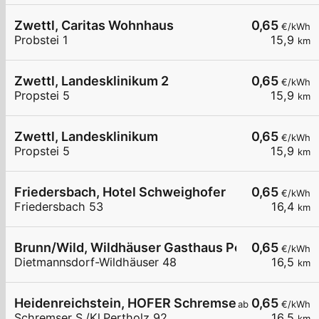
Zwettl, Caritas Wohnhaus
0,65
€/kWh
Probstei 1
15,9
km
Zwettl, Landesklinikum 2
0,65
€/kWh
Propstei 5
15,9
km
Zwettl, Landesklinikum
0,65
€/kWh
Propstei 5
15,9
km
Friedersbach, Hotel Schweighofer
0,65
€/kWh
Friedersbach 53
16,4
km
Brunn/Wild, Wildhäuser Gasthaus Powisch
0,65
€/kWh
Dietmannsdorf-Wildhäuser 48
16,5
km
Heidenreichstein, HOFER Schremser Str.
0,65
ab
€/kWh
Schremser S./Kl.Pertholz 92
16,5
km