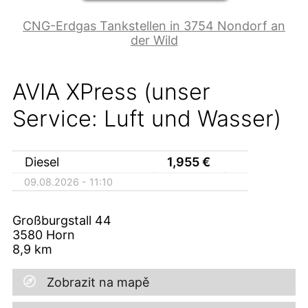
CNG-Erdgas Tankstellen in 3754 Nondorf an
der Wild
AVIA XPress (unser
Service: Luft und Wasser)
Diesel
1,955
€
09.08.2026 - 11:10
Großburgstall 44
3580
Horn
8,9
km
Zobrazit na mapě