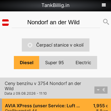
TankBillig.in
Čerpací stanice v okolí
Diesel
Super 95
Electric
Ceny benzínu v 3754 Nondorf an der
Wild
Data z 09.08.2026 - 11:10
AVIA XPress (unser Service: Luft und Wasser)
1,955
€
Großburgstall 44
8,9