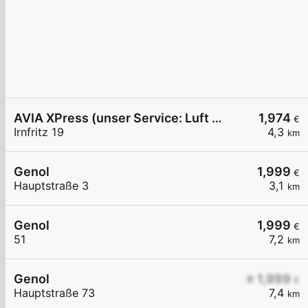
AVIA XPress (unser Service: Luft und Wasser)
1,974
€
Irnfritz 19
4,3
km
Genol
1,999
€
Hauptstraße 3
3,1
km
Genol
1,999
€
51
7,2
km
Genol
≥ 1,999
€
Hauptstraße 73
7,4
km