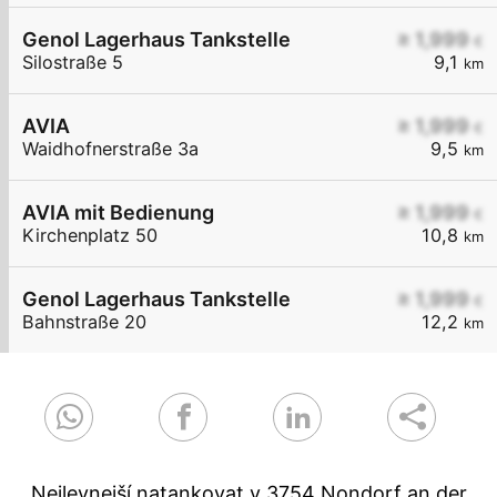
Genol Lagerhaus Tankstelle
≥ 1,999
€
Silostraße 5
9,1
km
AVIA
≥ 1,999
€
Waidhofnerstraße 3a
9,5
km
AVIA mit Bedienung
≥ 1,999
€
Kirchenplatz 50
10,8
km
Genol Lagerhaus Tankstelle
≥ 1,999
€
Bahnstraße 20
12,2
km
Nejlevnejší natankovat v 3754 Nondorf an der