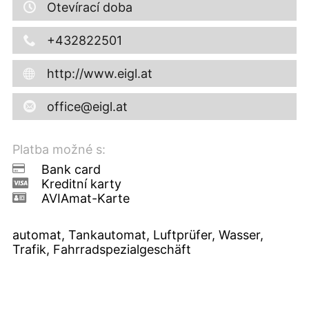
Otevírací doba
+432822501
http://www.eigl.at
office@eigl.at
Platba možné s:
Bank card
Kreditní karty
AVIAmat-Karte
automat, Tankautomat, Luftprüfer, Wasser,
Trafik, Fahrradspezialgeschäft