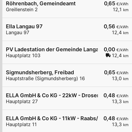
Röhrenbach, Gemeindeamt
0,65
€/kWh
Greillenstein 2
12,1
km
Ella Langau 97
0,56
€/kWh
Langau 97
12,4
km
PV Ladestation der Gemeinde Langau
0,00
€/kWh
Hauptplatz 103
12,4
km
Sigmundsherberg, Freibad
0,65
€/kWh
Hauptstraße (Sigmundsherberg) 16
13,0
km
ELLA GmbH & Co KG - 22kW - Drosendorf - Haupt
0,48
€/kWh
Hauptplatz 27
13,3
km
ELLA GmbH & Co KG - 11kW - Raabs/Thaya - Raif
0,48
€/kWh
Hauptplatz 11
13,3
km