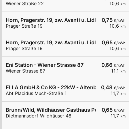
Wiener Straße 22
10,6
km
Horn, Pragerstr. 19, zw. Avanti u. Lidl
0,75
€/kWh
Prager Straße 19
10,6
km
Horn, Pragerstr. 19, zw. Avanti u. Lidl
0,65
€/kWh
Prager Straße 19
10,6
km
Eni Station - Wiener Strasse 87
0,66
€/kWh
Wiener Strasse 87
11,1
km
ELLA GmbH & Co KG - 22kW - Altenburg - Stiftpar
0,48
€/kWh
Abt Placidus Much-Straße 1
11,7
km
Brunn/Wild, Wildhäuser Gasthaus Powisch
0,65
€/kWh
Dietmannsdorf-Wildhäuser 48
11,7
km