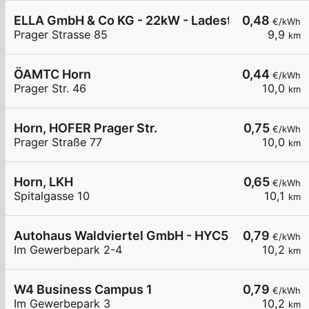
ELLA GmbH & Co KG - 22kW - Ladestation Horn - 
0,48
€/kWh
Prager Strasse 85
9,9
km
ÖAMTC Horn
0,44
€/kWh
Prager Str. 46
10,0
km
Horn, HOFER Prager Str.
0,75
€/kWh
Prager Straße 77
10,0
km
Horn, LKH
0,65
€/kWh
Spitalgasse 10
10,1
km
Autohaus Waldviertel GmbH - HYC50
0,79
€/kWh
Im Gewerbepark 2-4
10,2
km
W4 Business Campus 1
0,79
€/kWh
Im Gewerbepark 3
10,2
km