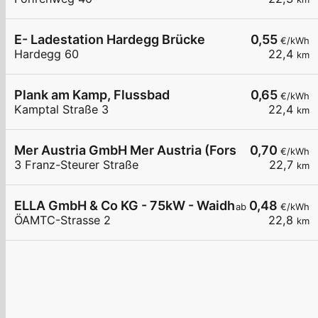
E- Ladestation Hardegg Brücke
0,55
€/kWh
Hardegg 60
22,4
km
Plank am Kamp, Flussbad
0,65
€/kWh
Kamptal Straße 3
22,4
km
Mer Austria GmbH Mer Austria (Forstinger) - Wai
0,70
€/kWh
3 Franz-Steurer Straße
22,7
km
ELLA GmbH & Co KG - 75kW - Waidhofen/Thaya -Li
0,48
ab
€/kWh
ÖAMTC-Strasse 2
22,8
km