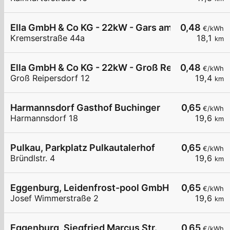
Ella GmbH & Co KG - 22kW - Gars am Kamp - Was
0,48
€/kWh
Kremserstraße 44a
18,1
km
Ella GmbH & Co KG - 22kW - Groß Reipersdorf - 
0,48
€/kWh
Groß Reipersdorf 12
19,4
km
Harmannsdorf Gasthof Buchinger
0,65
€/kWh
Harmannsdorf 18
19,6
km
Pulkau, Parkplatz Pulkautalerhof
0,65
€/kWh
Bründlstr. 4
19,6
km
Eggenburg, Leidenfrost-pool GmbH
0,65
€/kWh
Josef Wimmerstraße 2
19,6
km
Eggenburg, Siegfried Marcus Str.
0,65
€/kWh