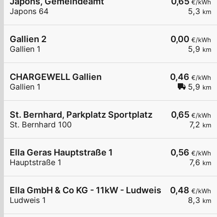
Japons, Gemeindeamt
0,65
€/kWh
Japons 64
5,3
km
Gallien 2
0,00
€/kWh
Gallien 1
5,9
km
CHARGEWELL Gallien
0,46
€/kWh
Gallien 1
5,9
km
St. Bernhard, Parkplatz Sportplatz
0,65
€/kWh
St. Bernhard 100
7,2
km
Ella Geras Hauptstraße 1
0,56
€/kWh
Hauptstraße 1
7,6
km
Ella GmbH & Co KG - 11kW - Ludweis - Pfarrstadl
0,48
€/kWh
Ludweis 1
8,3
km