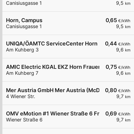
Canisiusgasse 1
9,5
km
Horn, Campus
0,65
€/kWh
Canisiusgasse 1
9,5
km
UNIQA/ÖAMTC ServiceCenter Horn
0,44
€/kWh
Am Kuhberg 3
9,6
km
AMIC Electric KGAL EKZ Horn Frauenhofen Am K
0,75
€/kWh
Am Kuhberg 7
9,6
km
Mer Austria GmbH Mer Austria (McD) - Frauenhofe
0,80
€/kWh
4 Wiener Str.
9,7
km
OMV eMotion #1 Wiener Straße 6 Frauenhofen
0,69
€/kWh
Wiener Straße 6
9,7
km