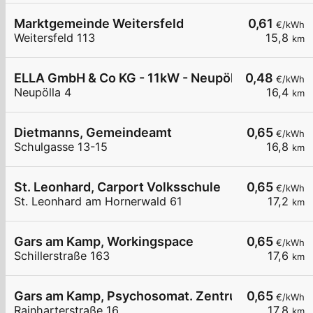
Marktgemeinde Weitersfeld
0,61
€/kWh
Weitersfeld 113
15,8
km
ELLA GmbH & Co KG - 11kW - Neupölla Gemeinde
0,48
€/kWh
Neupölla 4
16,4
km
Dietmanns, Gemeindeamt
0,65
€/kWh
Schulgasse 13-15
16,8
km
St. Leonhard, Carport Volksschule
0,65
€/kWh
St. Leonhard am Hornerwald 61
17,2
km
Gars am Kamp, Workingspace
0,65
€/kWh
Schillerstraße 163
17,6
km
Gars am Kamp, Psychosomat. Zentrum
0,65
€/kWh
Rainharterstraße 16
17,8
km