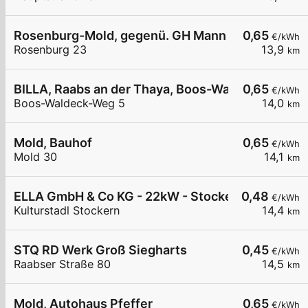
Rosenburg-Mold, gegenü. GH Mann
0,65
€/kWh
Rosenburg 23
13,9
km
BILLA, Raabs an der Thaya, Boos-Waldeck-Weg
0,65
€/kWh
Boos-Waldeck-Weg 5
14,0
km
Mold, Bauhof
0,65
€/kWh
Mold 30
14,1
km
ELLA GmbH & Co KG - 22kW - Stockern Kulturstad
0,48
€/kWh
Kulturstadl Stockern
14,4
km
STQ RD Werk Groß Siegharts
0,45
€/kWh
Raabser Straße 80
14,5
km
Mold, Autohaus Pfeffer
0,65
€/kWh