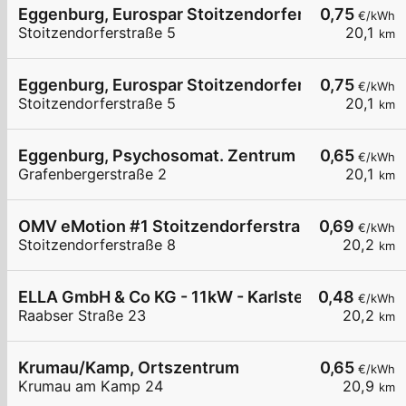
Eggenburg, Eurospar Stoitzendorferstr.
0,75
€/kWh
Stoitzendorferstraße 5
20,1
km
Eggenburg, Eurospar Stoitzendorferstr.
0,75
€/kWh
Stoitzendorferstraße 5
20,1
km
Eggenburg, Psychosomat. Zentrum
0,65
€/kWh
Grafenbergerstraße 2
20,1
km
OMV eMotion #1 Stoitzendorferstraße 8 Eggenb
0,69
€/kWh
Stoitzendorferstraße 8
20,2
km
ELLA GmbH & Co KG - 11kW - Karlstein - HTL
0,48
€/kWh
Raabser Straße 23
20,2
km
Krumau/Kamp, Ortszentrum
0,65
€/kWh
Krumau am Kamp 24
20,9
km