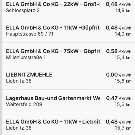
ELLA GmbH & Co KG - 22kW - Groß-Siegharts - T
0,48
€/kWh
Schlossplatz 2
14,9
km
ELLA GmbH & Co KG - 11kW -Göpfritz Nah & Frisch
0,48
€/kWh
Hauptstrasse 69 / 71
14,9
km
ELLA GmbH & Co KG - 75kW - Göpfritz Firma Hofst
0,58
€/kWh
Milleniumstraße 1
15,4
km
LIEBNITZMUEHLE
0,00
€/kWh
Liebnitz 38
15,6
km
Lagerhaus Bau-und Gartenmarkt Weitersfeld
0,47
€/kWh
Weitersfeld 209
15,6
km
ELLA GmbH & Co KG - 11kW - Liebnitz - Liebnitzm
0,48
€/kWh
Liebnitz 38
15,7
km