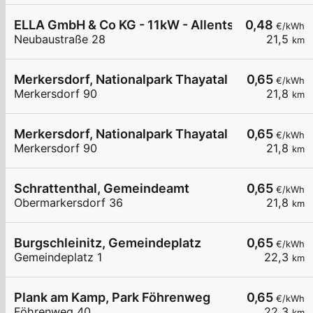
ELLA GmbH & Co KG - 11kW - Allentsteig - w4ro
0,48
€/kWh
Neubaustraße 28
21,5
km
Merkersdorf, Nationalpark Thayatal
0,65
€/kWh
Merkersdorf 90
21,8
km
Merkersdorf, Nationalpark Thayatal
0,65
€/kWh
Merkersdorf 90
21,8
km
Schrattenthal, Gemeindeamt
0,65
€/kWh
Obermarkersdorf 36
21,8
km
Burgschleinitz, Gemeindeplatz
0,65
€/kWh
Gemeindeplatz 1
22,3
km
Plank am Kamp, Park Föhrenweg
0,65
€/kWh
Föhrenweg 40
22,3
km