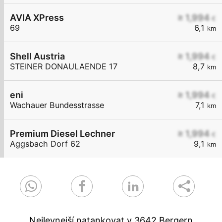
AVIA XPress
≥ 1,994
€
69
6,1
km
Shell Austria
≥ 1,994
€
STEINER DONAULAENDE 17
8,7
km
eni
≥ 1,994
€
Wachauer Bundesstrasse
7,1
km
Premium Diesel Lechner
≥ 1,994
€
Aggsbach Dorf 62
9,1
km
Nejlevnejší natankovat v 3642 Bergern