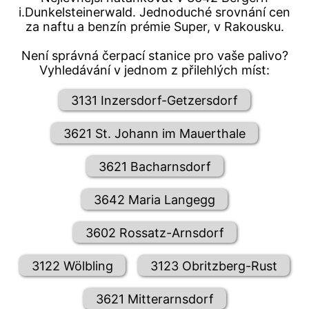
i.Dunkelsteinerwald. Jednoduché srovnání cen
za naftu a benzín prémie Super, v Rakousku.
Není správná čerpací stanice pro vaše palivo?
Vyhledávání v jednom z přilehlých míst:
3131 Inzersdorf-Getzersdorf
3621 St. Johann im Mauerthale
3621 Bacharnsdorf
3642 Maria Langegg
3602 Rossatz-Arnsdorf
3122 Wölbling
3123 Obritzberg-Rust
3621 Mitterarnsdorf