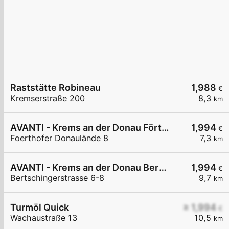
Raststätte Robineau
1,988
€
Kremserstraße 200
8,3
km
AVANTI - Krems an der Donau Förthofer Donaulände 8
1,994
€
Foerthofer Donaulände 8
7,3
km
AVANTI - Krems an der Donau Bertschingerstraße 6-8
1,994
€
Bertschingerstrasse 6-8
9,7
km
Turmöl Quick
≥ 1,994
€
Wachaustraße 13
10,5
km