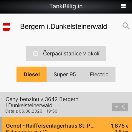
TankBillig.in
Čerpací stanice v okolí
Diesel
Super 95
Electric
Ceny benzínu v 3642 Bergern
i.Dunkelsteinerwald
Data z 06.08.2026 - 19:30
Genol - Raiffeisenlagerhaus St. Pölten
1,875
€
Bahnhofstrasse 12
9,8