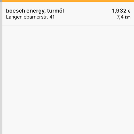
boesch energy, turmöl
1,932
€
Langenlebarnerstr. 41
7,4
km