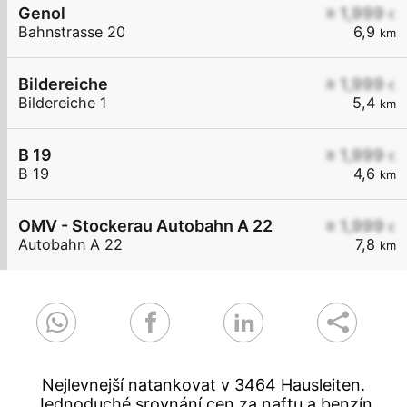
Genol
≥ 1,999
€
Bahnstrasse 20
6,9
km
Bildereiche
≥ 1,999
€
Bildereiche 1
5,4
km
B 19
≥ 1,999
€
B 19
4,6
km
OMV - Stockerau Autobahn A 22
≥ 1,999
€
Autobahn A 22
7,8
km
Nejlevnejší natankovat v 3464 Hausleiten.
Jednoduché srovnání cen za naftu a benzín