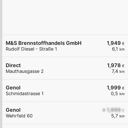
M&S Brennstoffhandels GmbH
1,949
€
Rudolf Diesel - Straße 1
6,1
km
Direct
1,978
€
Mauthausgasse 2
7,4
km
Genol
1,999
€
Schmidastrasse 1
0,5
km
Genol
≥ 1,999
€
Wehrfeld 60
5,7
km