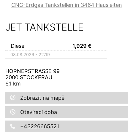
CNG-Erdgas Tankstellen in 3464 Hausleiten
JET TANKSTELLE
Diesel
1,929
€
08.08.2026 - 22:19
HORNERSTRASSE 99
2000
STOCKERAU
6,1
km
Zobrazit na mapě
Otevírací doba
+43226665521