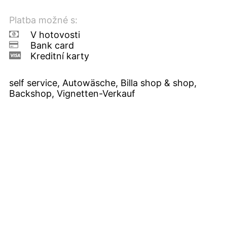
Platba možné s:
V hotovosti
Bank card
Kreditní karty
self service, Autowäsche, Billa shop & shop,
Backshop, Vignetten-Verkauf