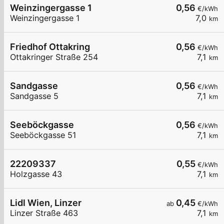
Weinzingergasse 1
0,56
€/kWh
Weinzingergasse 1
7,0
km
Friedhof Ottakring
0,56
€/kWh
Ottakringer Straße 254
7,1
km
Sandgasse
0,56
€/kWh
Sandgasse 5
7,1
km
Seeböckgasse
0,56
€/kWh
Seeböckgasse 51
7,1
km
22209337
0,55
€/kWh
Holzgasse 43
7,1
km
Lidl Wien, Linzer
0,45
ab
€/kWh
Linzer Straße 463
7,1
km