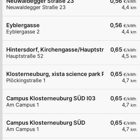
Neuwaldegger Straße 23
0,56
€/kWh
Neuwaldegger Straße 23
4,4
km
Eyblergasse
0,56
€/kWh
Eyblergasse 2
4,4
km
Hintersdorf, Kirchengasse/Hauptstrasse
0,65
€/kWh
Hauptstraße 52
4,5
km
Klosterneuburg, xista science park Plöckingstr.
0,65
€/kWh
Plöckingstraße 1
4,7
km
Campus Klosterneuburg SÜD I03
0,65
€/kWh
Am Campus 1
4,7
km
Campus Klosterneuburg SÜD
0,65
€/kWh
Am Campus 1
4,7
km