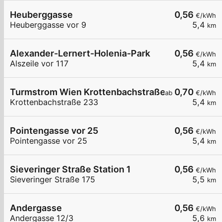
Heuberggasse
0,56
€/kWh
Heuberggasse vor 9
5,4
km
Alexander-Lernert-Holenia-Park
0,56
€/kWh
Alszeile vor 117
5,4
km
Turmstrom Wien Krottenbachstraße 233
0,70
ab
€/kWh
Krottenbachstraße 233
5,4
km
Pointengasse vor 25
0,56
€/kWh
Pointengasse vor 25
5,4
km
Sieveringer Straße Station 1
0,56
€/kWh
Sieveringer Straße 175
5,5
km
Andergasse
0,56
€/kWh
Andergasse 12/3
5,6
km