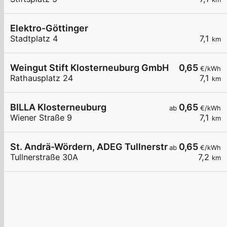
Elektro-Göttinger
Stadtplatz 4
7,1
km
Weingut Stift Klosterneuburg GmbH, Rathausplat
0,65
€/kWh
Rathausplatz 24
7,1
km
BILLA Klosterneuburg
0,65
ab
€/kWh
Wiener Straße 9
7,1
km
St. Andrä-Wördern, ADEG Tullnerstraße
0,65
ab
€/kWh
Tullnerstraße 30A
7,2
km