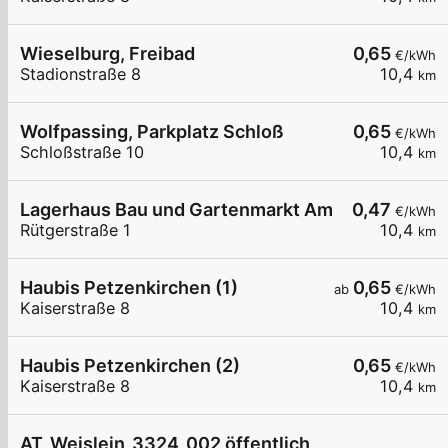
Wieselburg, Freibad
0,65
€/kWh
Stadionstraße 8
10,4
km
Wolfpassing, Parkplatz Schloß
0,65
€/kWh
Schloßstraße 10
10,4
km
Lagerhaus Bau und Gartenmarkt Amstetten
0,47
€/kWh
Rütgerstraße 1
10,4
km
Haubis Petzenkirchen (1)
0,65
ab
€/kWh
Kaiserstraße 8
10,4
km
Haubis Petzenkirchen (2)
0,65
€/kWh
Kaiserstraße 8
10,4
km
AT_Weislein_3324_002 öffentlich