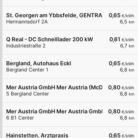
St. Georgen am Ybbsfelde, GENTRACO
0,65
€/kWh
Hermannsdorf 2A
6,5
km
Q Real - DC Schnelllader 200 kW
0,61
€/kWh
Industriestraße 2
6,7
km
Bergland, Autohaus Eckl
0,65
€/kWh
Bergland Center 1
6,8
km
Mer Austria GmbH Mer Austria (McD) - Ybbs - Ber
0,80
€/kWh
5 Bergland Center
6,8
km
Mer Austria GmbH Mer Austria GmbH - Ybbs - B1 
0,80
€/kWh
6 B1 Center
6,8
km
Hainstetten, Arztpraxis
0,65
€/kWh