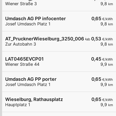
Wiener Straße 3
9,8
km
Umdasch AG PP infocenter
0,65
€/kWh
Josef Umdasch Platz 1
9,8
km
AT_PrucknerWieselburg_3250_006 öffentlich
0,53
ab
€/kWh
Zur Autobahn 3
9,8
km
LAT0465EVCP01
0,45
€/kWh
Wiener Straße 44
9,9
km
Umdasch AG PP porter
0,65
€/kWh
Josef Umdasch Platz 1
9,9
km
Wieselburg, Rathausplatz
0,65
€/kWh
Hauptplatz 1
9,9
km