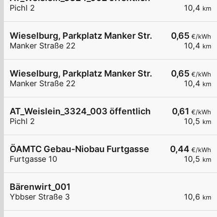
Pichl 2
10,4
km
Wieselburg, Parkplatz Manker Str.
0,65
€/kWh
Manker Straße 22
10,4
km
Wieselburg, Parkplatz Manker Str.
0,65
€/kWh
Manker Straße 22
10,4
km
AT_Weislein_3324_003 öffentlich
0,61
€/kWh
Pichl 2
10,5
km
ÖAMTC Gebau-Niobau Furtgasse
0,44
€/kWh
Furtgasse 10
10,5
km
Bärenwirt_001
Ybbser Straße 3
10,6
km