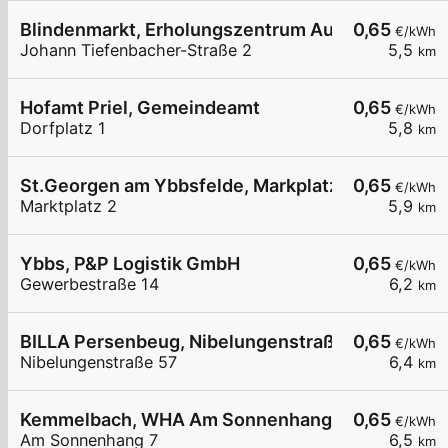
Blindenmarkt, Erholungszentrum Auseen
0,65
€/kWh
Johann Tiefenbacher-Straße 2
5,5
km
Hofamt Priel, Gemeindeamt
0,65
€/kWh
Dorfplatz 1
5,8
km
St.Georgen am Ybbsfelde, Markplatz
0,65
€/kWh
Marktplatz 2
5,9
km
Ybbs, P&P Logistik GmbH
0,65
€/kWh
Gewerbestraße 14
6,2
km
BILLA Persenbeug, Nibelungenstraße
0,65
€/kWh
Nibelungenstraße 57
6,4
km
Kemmelbach, WHA Am Sonnenhang
0,65
€/kWh
Am Sonnenhang 7
6,5
km