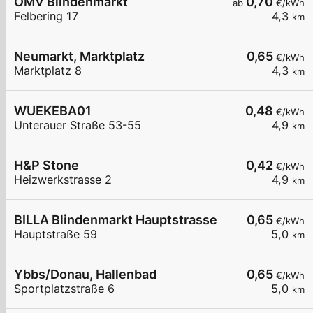
OMV Blindenmarkt
0,70
ab
€/kWh
Felbering 17
4,3
km
Neumarkt, Marktplatz
0,65
€/kWh
Marktplatz 8
4,3
km
WUEKEBA01
0,48
€/kWh
Unterauer Straße 53-55
4,9
km
H&P Stone
0,42
€/kWh
Heizwerkstrasse 2
4,9
km
BILLA Blindenmarkt Hauptstrasse
0,65
€/kWh
Hauptstraße 59
5,0
km
Ybbs/Donau, Hallenbad
0,65
€/kWh
Sportplatzstraße 6
5,0
km