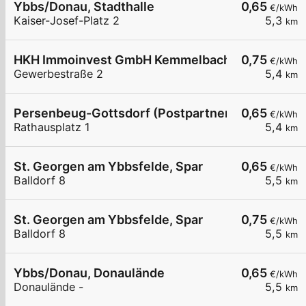
Ybbs/Donau, Stadthalle
0,65
€/kWh
Kaiser-Josef-Platz 2
5,3
km
HKH Immoinvest GmbH Kemmelbach
0,75
€/kWh
Gewerbestraße 2
5,4
km
Persenbeug-Gottsdorf (Postpartner)
0,65
€/kWh
Rathausplatz 1
5,4
km
St. Georgen am Ybbsfelde, Spar
0,65
€/kWh
Balldorf 8
5,5
km
St. Georgen am Ybbsfelde, Spar
0,75
€/kWh
Balldorf 8
5,5
km
Ybbs/Donau, Donaulände
0,65
€/kWh
Donaulände -
5,5
km