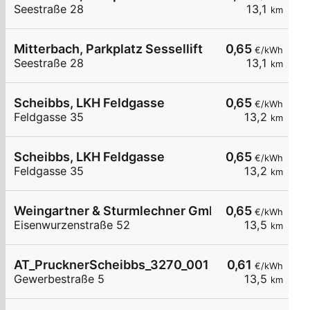
Seestraße 28
13,1
km
Mitterbach, Parkplatz Sessellift
0,65
€/kWh
Seestraße 28
13,1
km
Scheibbs, LKH Feldgasse
0,65
€/kWh
Feldgasse 35
13,2
km
Scheibbs, LKH Feldgasse
0,65
€/kWh
Feldgasse 35
13,2
km
Weingartner & Sturmlechner GmbH
0,65
€/kWh
Eisenwurzenstraße 52
13,5
km
AT_PrucknerScheibbs_3270_001 öffentlich
0,61
€/kWh
Gewerbestraße 5
13,5
km