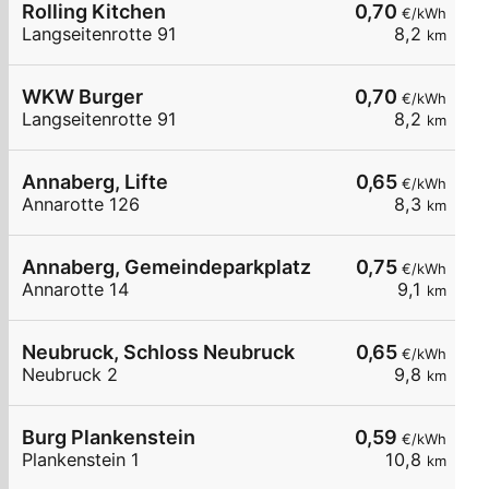
Rolling Kitchen
0,70
€/kWh
Langseitenrotte 91
8,2
km
WKW Burger
0,70
€/kWh
Langseitenrotte 91
8,2
km
Annaberg, Lifte
0,65
€/kWh
Annarotte 126
8,3
km
Annaberg, Gemeindeparkplatz
0,75
€/kWh
Annarotte 14
9,1
km
Neubruck, Schloss Neubruck
0,65
€/kWh
Neubruck 2
9,8
km
Burg Plankenstein
0,59
€/kWh
Plankenstein 1
10,8
km