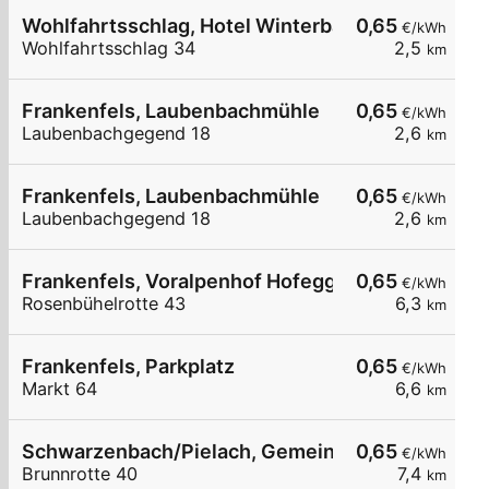
Wohlfahrtsschlag, Hotel Winterbach
0,65
€/kWh
Wohlfahrtsschlag 34
2,5
km
Frankenfels, Laubenbachmühle
0,65
€/kWh
Laubenbachgegend 18
2,6
km
Frankenfels, Laubenbachmühle
0,65
€/kWh
Laubenbachgegend 18
2,6
km
Frankenfels, Voralpenhof Hofegger
0,65
€/kWh
Rosenbühelrotte 43
6,3
km
Frankenfels, Parkplatz
0,65
€/kWh
Markt 64
6,6
km
Schwarzenbach/Pielach, Gemeindeamt
0,65
€/kWh
Brunnrotte 40
7,4
km