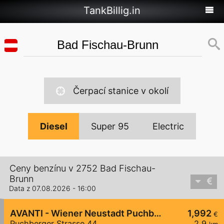
TankBillig.in
Čerpací stanice v okolí
Diesel
Super 95
Electric
Ceny benzínu v 2752 Bad Fischau-
Brunn
Data z 07.08.2026 - 16:00
AVANTI - Wiener Neustadt Puchberger Straße 44
1,992
€
Puchberger Strasse 44
2,9