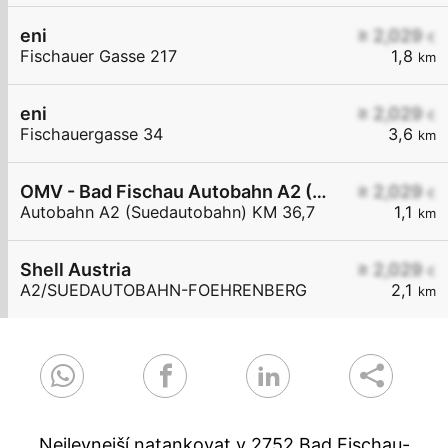
eni
≥ 2,029
€
Fischauer Gasse 217
1,8
km
eni
≥ 2,029
€
Fischauergasse 34
3,6
km
OMV - Bad Fischau Autobahn A2 (Südautobahn) KM 36,7
≥ 2,029
€
Autobahn A2 (Suedautobahn) KM 36,7
1,1
km
Shell Austria
≥ 2,029
€
A2/SUEDAUTOBAHN-FOEHRENBERG
2,1
km
Nejlevnejší natankovat v 2752 Bad Fischau-