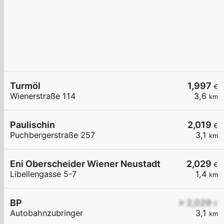
Turmöl
1,997
€
Wienerstraße 114
3,6
km
Paulischin
2,019
€
Puchbergerstraße 257
3,1
km
Eni Oberscheider Wiener Neustadt
2,029
€
Libellengasse 5-7
1,4
km
BP
≥ 2,029
€
Autobahnzubringer
3,1
km