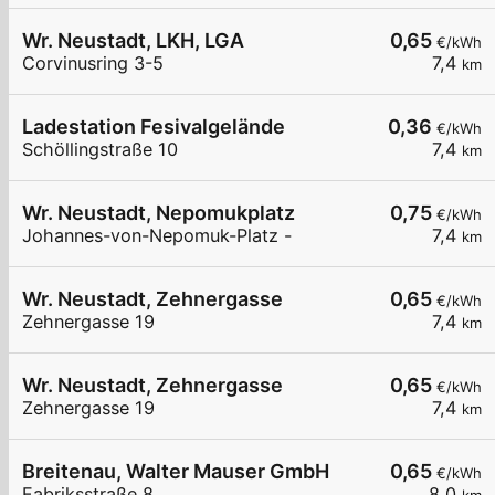
Wr. Neustadt, LKH, LGA
0,65
€/kWh
Corvinusring 3-5
7,4
km
Ladestation Fesivalgelände
0,36
€/kWh
Schöllingstraße 10
7,4
km
Wr. Neustadt, Nepomukplatz
0,75
€/kWh
Johannes-von-Nepomuk-Platz -
7,4
km
Wr. Neustadt, Zehnergasse
0,65
€/kWh
Zehnergasse 19
7,4
km
Wr. Neustadt, Zehnergasse
0,65
€/kWh
Zehnergasse 19
7,4
km
Breitenau, Walter Mauser GmbH
0,65
€/kWh
Fabriksstraße 8
8,0