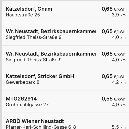
Katzelsdorf, Gnam
0,65
€/kWh
Hauptstraße 25
3,9
km
Wr. Neustadt, Bezirksbauernkammer
0,65
€/kWh
Siegfried Theiss-Straße 9
4,0
km
Wr. Neustadt, Bezirksbauernkammer
0,65
€/kWh
Siegfried Theiss-Straße 9
4,0
km
Katzelsdorf, Stricker GmbH
0,65
€/kWh
Gewerbepark 8
4,2
km
MTG262914
0,55
€/kWh
Gröhrmühlgasse 27
4,9
km
ARBÖ Wiener Neustadt
Pfarrer-Karl-Schilling-Gasse 6-8
5,5
km