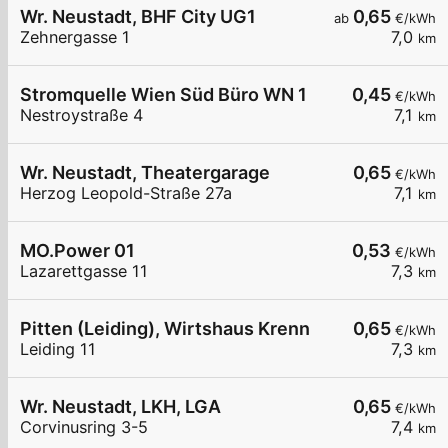
Wr. Neustadt, BHF City UG1
0,65
ab
€/kWh
Zehnergasse 1
7,0
km
Stromquelle Wien Süd Büro WN 1
0,45
€/kWh
Nestroystraße 4
7,1
km
Wr. Neustadt, Theatergarage
0,65
€/kWh
Herzog Leopold-Straße 27a
7,1
km
MO.Power 01
0,53
€/kWh
Lazarettgasse 11
7,3
km
Pitten (Leiding), Wirtshaus Krenn
0,65
€/kWh
Leiding 11
7,3
km
Wr. Neustadt, LKH, LGA
0,65
€/kWh
Corvinusring 3-5
7,4
km