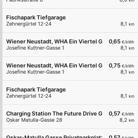
km
Fischapark Tiefgarage
Zehnergürtel 12-24
8,1
km
Wiener Neustadt, WHA Ein Viertel Grün
0,65
€/kWh
Josefine Kuttner-Gasse 1
8,1
km
Wiener Neustadt, WHA Ein Viertel Grün
0,75
€/kWh
Josefine Kuttner-Gasse 1
8,1
km
Fischapark Tiefgarage
Zehnergürtel 12-24
8,1
km
Charging Station The Future Drive GmbH AT
0,57
€/kWh
Oskar Matulla-Gasse 28
8,2
km
Oskar-Matulla Gasse Privatparkplatz
0,57