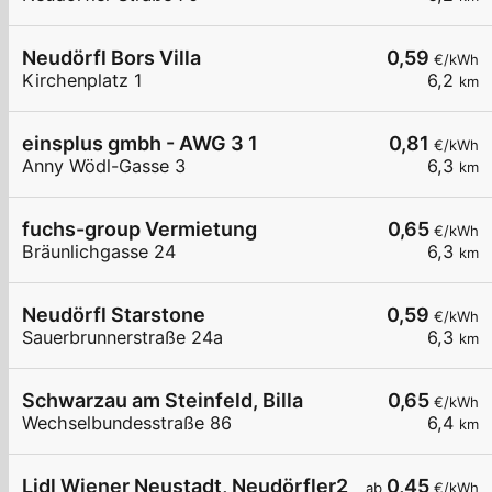
Neudörfl Bors Villa
0,59
€/kWh
Kirchenplatz 1
6,2
km
einsplus gmbh - AWG 3 1
0,81
€/kWh
Anny Wödl-Gasse 3
6,3
km
fuchs-group Vermietung
0,65
€/kWh
Bräunlichgasse 24
6,3
km
Neudörfl Starstone
0,59
€/kWh
Sauerbrunnerstraße 24a
6,3
km
Schwarzau am Steinfeld, Billa
0,65
€/kWh
Wechselbundesstraße 86
6,4
km
Lidl Wiener Neustadt, Neudörfler2
0,45
ab
€/kWh