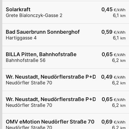
Solarkraft
0,45
€/kWh
Grete Bialonczyk-Gasse 2
6,1
km
Bad Sauerbrunn Sonnberghof
0,59
€/kWh
Hartiggasse 4
6,1
km
BILLA Pitten, Bahnhofstraße
0,65
€/kWh
Bahnhofstraße 56
6,2
km
Wr. Neustadt, Neudörflerstraße P+D
0,49
€/kWh
Neudörfler Straße 70
6,2
km
Wr. Neustadt, Neudörflerstraße P+D
0,65
€/kWh
Neudörfler Straße 70
6,2
km
OMV eMotion Neudörfler Straße 70 Wiener Neus
0,69
€/kWh
Neudörfler Straße 70
6,2
km