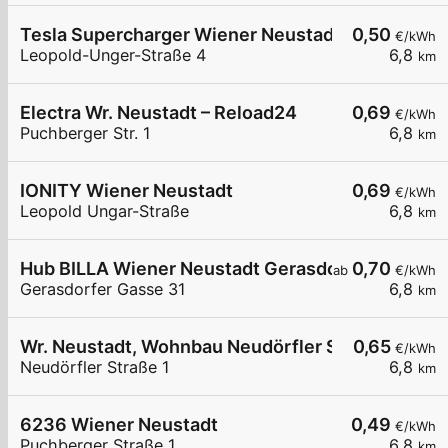
Tesla Supercharger Wiener Neustadt, Austria
0,50
€/kWh
Leopold-Unger-Straße 4
6,8
km
Electra Wr. Neustadt – Reload24
0,69
€/kWh
Puchberger Str. 1
6,8
km
IONITY Wiener Neustadt
0,69
€/kWh
Leopold Ungar-Straße
6,8
km
Hub BILLA Wiener Neustadt Gerasdorfergasse
0,70
ab
€/kWh
Gerasdorfer Gasse 31
6,8
km
Wr. Neustadt, Wohnbau Neudörfler Str.
0,65
€/kWh
Neudörfler Straße 1
6,8
km
6236 Wiener Neustadt
0,49
€/kWh
Puchberger Straße 1
6,8
km