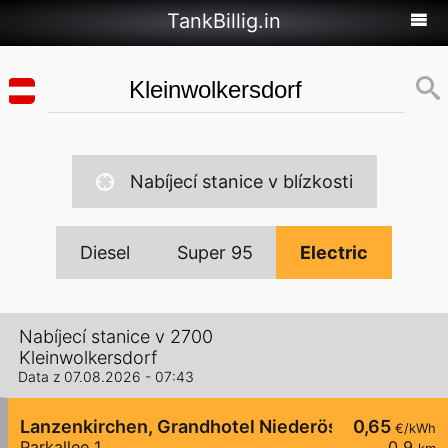
TankBillig.in
Nabíjecí stanice v blízkosti
Diesel
Super 95
Electric
Nabíjecí stanice v 2700
Kleinwolkersdorf
Data z 07.08.2026 - 07:43
Lanzenkirchen, Grandhotel Niederösterreichisch
0,65
€/kWh
Parkallee 1
0,9