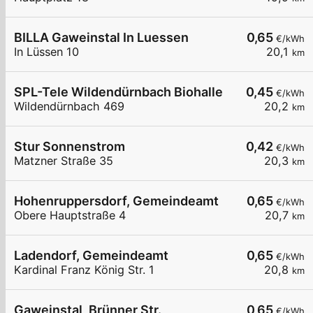
BILLA Gaweinstal In Luessen
0,65
€/kWh
In Lüssen 10
20,1
km
SPL-Tele Wildendürnbach Biohalle
0,45
€/kWh
Wildendürnbach 469
20,2
km
Stur Sonnenstrom
0,42
€/kWh
Matzner Straße 35
20,3
km
Hohenruppersdorf, Gemeindeamt
0,65
€/kWh
Obere Hauptstraße 4
20,7
km
Ladendorf, Gemeindeamt
0,65
€/kWh
Kardinal Franz König Str. 1
20,8
km
Gaweinstal, Brünner Str.
0,65
€/kWh