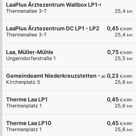
LaaPlus Ärztezentrum Wallbox LP1-6
Thermenallee 3-7
25,4
km
LaaPlus Ärztezentrum DC LP1 - LP2
0,45
€/kWh
Thermenallee 3-7
25,4
km
Laa, Müller-Mühle
0,75
€/kWh
Ungerndorferstraße 1
25,5
km
Gemeindeamt Niederkreuzstetten - Ampion Gm
0,23
ab
€/kWh
Kirchenplatz 5
25,6
km
Therme Laa LP1
0,45
€/kWh
Thermenplatz 1
25,6
km
Therme Laa LP10
0,45
€/kWh
Thermenplatz 1
25,6
km