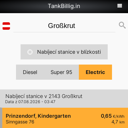
TankBillig.in
Nabíjecí stanice v blízkosti
Diesel
Super 95
Electric
Nabíjecí stanice v 2143 Großkrut
Data z 07.08.2026 - 03:47
Prinzendorf, Kindergarten
0,65
€/kWh
Sinngasse 76
4,7
km