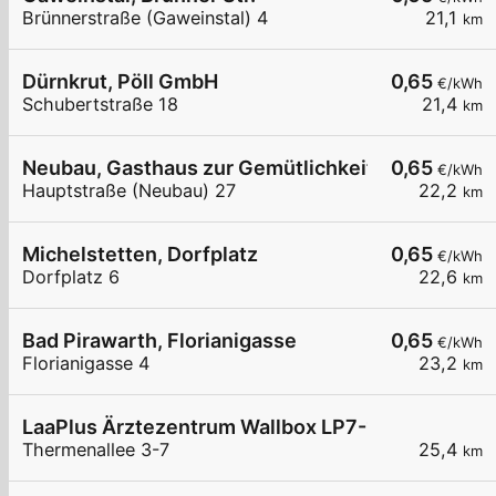
Brünnerstraße (Gaweinstal) 4
21,1
km
Dürnkrut, Pöll GmbH
0,65
€/kWh
Schubertstraße 18
21,4
km
Neubau, Gasthaus zur Gemütlichkeit
0,65
€/kWh
Hauptstraße (Neubau) 27
22,2
km
Michelstetten, Dorfplatz
0,65
€/kWh
Dorfplatz 6
22,6
km
Bad Pirawarth, Florianigasse
0,65
€/kWh
Florianigasse 4
23,2
km
LaaPlus Ärztezentrum Wallbox LP7-12
Thermenallee 3-7
25,4
km