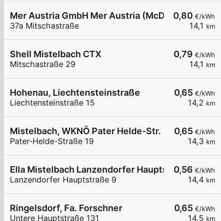
Mer Austria GmbH Mer Austria (McD) - Mistelbach
0,80
€/kWh
37a Mitschastraße
14,1
km
Shell Mistelbach CTX
0,79
€/kWh
Mitschastraße 29
14,1
km
Hohenau, Liechtensteinstraße
0,65
€/kWh
Liechtensteinstraße 15
14,2
km
Mistelbach, WKNÖ Pater Helde-Str.
0,65
€/kWh
Pater-Helde-Straße 19
14,3
km
Ella Mistelbach Lanzendorfer Hauptstraße 9
0,56
€/kWh
Lanzendorfer Hauptstraße 9
14,4
km
Ringelsdorf, Fa. Forschner
0,65
€/kWh
Untere Hauptstraße 131
14,5
km