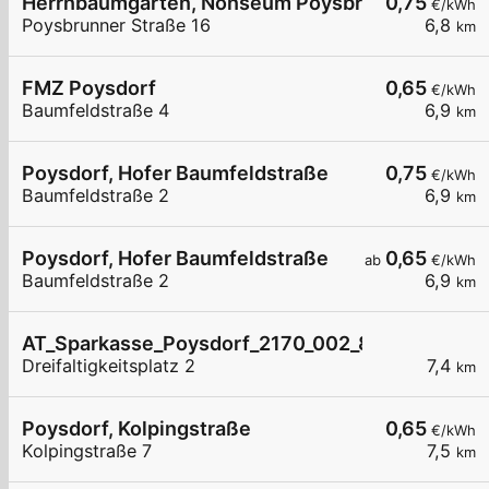
Herrnbaumgarten, Nonseum Poysbrunner Str.
0,75
€/kWh
Poysbrunner Straße 16
6,8
km
FMZ Poysdorf
0,65
€/kWh
Baumfeldstraße 4
6,9
km
Poysdorf, Hofer Baumfeldstraße
0,75
€/kWh
Baumfeldstraße 2
6,9
km
Poysdorf, Hofer Baumfeldstraße
0,65
ab
€/kWh
Baumfeldstraße 2
6,9
km
AT_Sparkasse_Poysdorf_2170_002_8211012707 öf
Dreifaltigkeitsplatz 2
7,4
km
Poysdorf, Kolpingstraße
0,65
€/kWh
Kolpingstraße 7
7,5
km