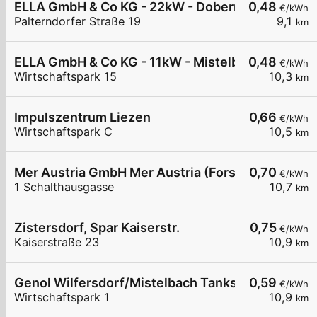
ELLA GmbH & Co KG - 22kW - Dobermannsdorf - B
0,48
€/kWh
Palterndorfer Straße 19
9,1
km
ELLA GmbH & Co KG - 11kW - Mistelbach - Maschi
0,48
€/kWh
Wirtschaftspark 15
10,3
km
Impulszentrum Liezen
0,66
€/kWh
Wirtschaftspark C
10,5
km
Mer Austria GmbH Mer Austria (Forstinger) - Zist
0,70
€/kWh
1 Schalthausgasse
10,7
km
Zistersdorf, Spar Kaiserstr.
0,75
€/kWh
Kaiserstraße 23
10,9
km
Genol Wilfersdorf/Mistelbach Tankstelle
0,59
€/kWh
Wirtschaftspark 1
10,9
km