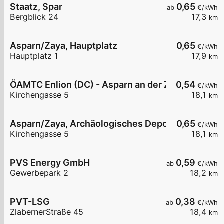
Staatz, Spar
0,65
ab
€/kWh
Bergblick 24
17,3
km
Asparn/Zaya, Hauptplatz
0,65
€/kWh
Hauptplatz 1
17,9
km
ÖAMTC Enlion (DC) - Asparn an der Zaya
0,54
€/kWh
Kirchengasse 5
18,1
km
Asparn/Zaya, Archäologisches Depot
0,65
€/kWh
Kirchengasse 5
18,1
km
PVS Energy GmbH
0,59
ab
€/kWh
Gewerbepark 2
18,2
km
PVT-LSG
0,38
ab
€/kWh
ZlabernerStraße 45
18,4
km