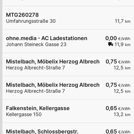
MTG260278
Umfahrungsstraße 30
11,7
km
ohne.media - AC Ladestationen
0,00
€/kWh
Johann Steineck Gasse 23
11,9
km
Mistelbach, Möbelix Herzog Albrecht-Straße
0,75
€/kWh
Herzog Albrecht-Straße 7
12,5
km
Mistelbach, Möbelix Herzog Albrecht-Straße
0,75
€/kWh
Herzog Albrecht-Straße 7
12,5
km
Falkenstein, Kellergasse
0,65
€/kWh
Kellergasse 150
13,2
km
Mistelbach, Schlossbergstr.
0,65
€/kWh